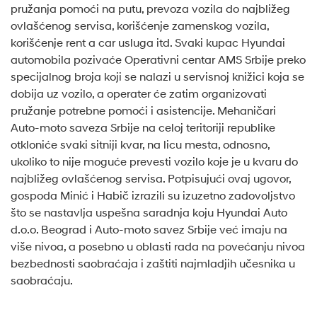
pružanja pomoći na putu, prevoza vozila do najbližeg
ovlašćenog servisa, korišćenje zamenskog vozila,
korišćenje rent a car usluga itd. Svaki kupac Hyundai
automobila pozivaće Operativni centar AMS Srbije preko
specijalnog broja koji se nalazi u servisnoj knižici koja se
dobija uz vozilo, a operater će zatim organizovati
pružanje potrebne pomoći i asistencije. Mehaničari
Auto-moto saveza Srbije na celoj teritoriji republike
otkloniće svaki sitniji kvar, na licu mesta, odnosno,
ukoliko to nije moguće prevesti vozilo koje je u kvaru do
najbližeg ovlašćenog servisa. Potpisujući ovaj ugovor,
gospoda Minić i Habič izrazili su izuzetno zadovoljstvo
što se nastavlja uspešna saradnja koju Hyundai Auto
d.o.o. Beograd i Auto-moto savez Srbije već imaju na
više nivoa, a posebno u oblasti rada na povećanju nivoa
bezbednosti saobraćaja i zaštiti najmladjih učesnika u
saobraćaju.