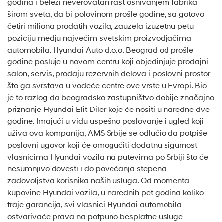
godina i beleži neverovatan rast osnivanjem fabrika
širom sveta, da bi polovinom prošle godine, sa gotovo
četiri miliona prodatih vozila, zauzela izuzetnu petu
poziciju medju najvećim svetskim proizvodjačima
automobila. Hyundai Auto d.o.o. Beograd od prošle
godine posluje u novom centru koji objedinjuje prodajni
salon, servis, prodaju rezervnih delova i poslovni prostor
što ga svrstava u vodeće centre ove vrste u Evropi. Bio
je to razlog da beogradsko zastupništvo dobije značajno
priznanje Hyundai Elit Diler koje će nositi u naredne dve
godine. Imajući u vidu uspešno poslovanje i ugled koji
uživa ova kompanija, AMS Srbije se odlučio da potpiše
poslovni ugovor koji će omogućiti dodatnu sigurnost
vlasnicima Hyundai vozila na putevima po Srbiji što će
nesumnjivo dovesti i do povećanja stepena
zadovoljstva korisnika naših usluga. Od momenta
kupovine Hyundai vozila, u narednih pet godina koliko
traje garancija, svi vlasnici Hyundai automobila
ostvarivaće prava na potpuno besplatne usluge