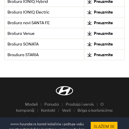
Brošura IONIQ Hybrid
Preuzmite
Brošura IONIQ Electric
Preuzmite
Brošura novi SANTA FE
Preuzmite
Brošura Venue
Preuzmite
Brošura SONATA
Preuzmite
Broušura STARIA
Preuzmite
Modeli
Ponuda
Prodaja i servis
O
kompaniji
Kontakt
Vesti
Briga o korisnicima
Copyright © Hyundai Srbija d.o.o.. Sva prava rezervisana. Developed by
HALO Creative Team
www.hyundai.rs koristi kolačiće i poštuje vašu
SLAŽEM SE
Pratine najnovije vesti i dešavanja putem društvenih mreža