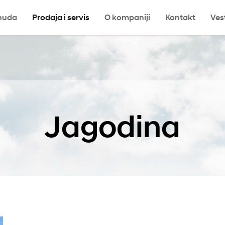
nuda
Prodaja i servis
O kompaniji
Kontakt
Ves
a
Jagodina