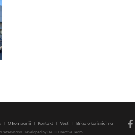
Pratine
s
O kompaniji
Kontakt
Vesti
Briga o korisnicima
va rezervisana. Developed by
HALO Creative Team