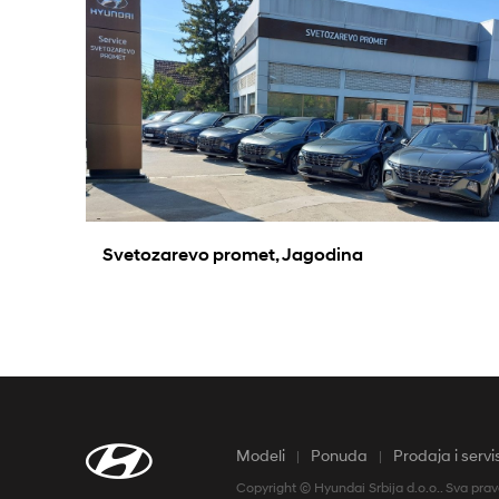
Bluelink® Povezivanje
Radno vreme
Svetozarevo promet, Jagodina
Modeli
Ponuda
Prodaja i servi
Copyright © Hyundai Srbija d.o.o.. Sva pra