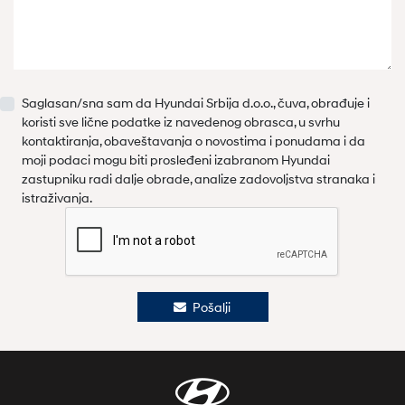
Saglasan/sna sam da Hyundai Srbija d.o.o., čuva, obrađuje i
koristi sve lične podatke iz navedenog obrasca, u svrhu
kontaktiranja, obaveštavanja o novostima i ponudama i da
moji podaci mogu biti prosleđeni izabranom Hyundai
zastupniku radi dalje obrade, analize zadovoljstva stranaka i
istraživanja.
Pošalji