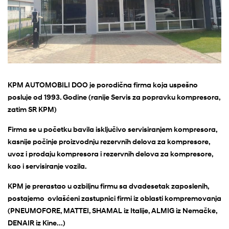
KPM AUTOMOBILI DOO je porodična firma koja uspešno
posluje od 1993. Godine (ranije Servis za popravku kompresora,
zatim SR KPM)
Firma se u početku bavila isključivo servisiranjem kompresora,
kasnije počinje proizvodnju rezervnih delova za kompresore,
uvoz i prodaju kompresora i rezervnih delova za kompresore,
kao i servisiranje vozila.
KPM je prerastao u ozbiljnu firmu sa dvadesetak zaposlenih,
postajemo ovlašćeni zastupnici firmi iz oblasti kompremovanja
(PNEUMOFORE, MATTEI, SHAMAL iz Italije, ALMIG iz Nemačke,
DENAIR iz Kine...)