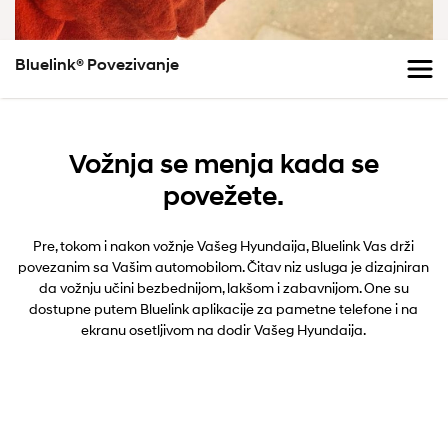
Bluelink® Povezivanje
Vožnja se menja kada se
povežete.
Pre, tokom i nakon vožnje Vašeg Hyundaija, Bluelink Vas drži
povezanim sa Vašim automobilom. Čitav niz usluga je dizajniran
da vožnju učini bezbednijom, lakšom i zabavnijom. One su
dostupne putem Bluelink aplikacije za pametne telefone i na
ekranu osetljivom na dodir Vašeg Hyundaija.