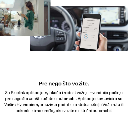
Pre nego što vozite.
Sa Bluelink aplikacijom, lakoća i radost vožnje Hyundaija počinju
pre nego što uopšte uđete u automobil. Aplikacija komunicira sa
Vašim Hyundaiem, preuzima podatke o statusu, šalje Vašu rutu ili
pokreće klima uređaj, ako vozite električni automobil.