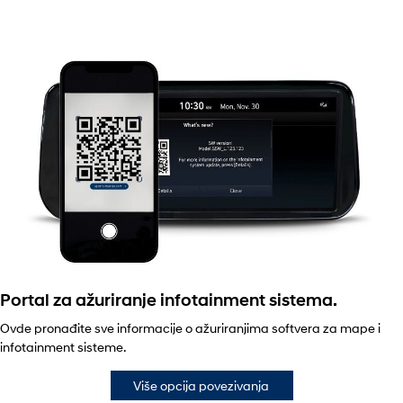
Portal za ažuriranje infotainment sistema.
Ovde pronađite sve informacije o ažuriranjima softvera za mape i
infotainment sisteme.
Više opcija povezivanja