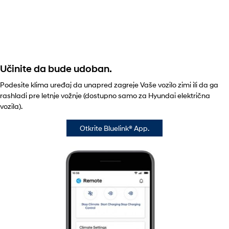
Učinite da bude udoban.
Podesite klima uređaj da unapred zagreje Vaše vozilo zimi ili da ga
rashladi pre letnje vožnje (dostupno samo za Hyundai električna
vozila).
Otkrite Bluelink® App.