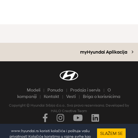
myHyundai Aplikacija
Modeli
Ponuda
Prodaja i servis
O
kompaniji
Kontakt
Vesti
Briga o korisnicima
Copyright © Hyundai Srbija d.o.o.. Sva prava rezervisana. Developed by
HALO Creative Team
Pratine najnovije vesti i dešavanja putem društvenih mreža
www.hyundai.rs koristi kolačiće i poštuje vašu
SLAŽEM SE
privatnost! Kolačiće koristimo u razne svrhe kao