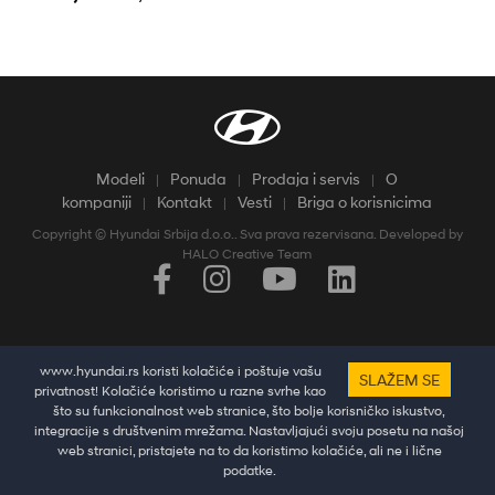
Modeli
Ponuda
Prodaja i servis
O
kompaniji
Kontakt
Vesti
Briga o korisnicima
Copyright © Hyundai Srbija d.o.o.. Sva prava rezervisana. Developed by
HALO Creative Team
Pratine najnovije vesti i dešavanja putem društvenih mreža
www.hyundai.rs koristi kolačiće i poštuje vašu
SLAŽEM SE
privatnost! Kolačiće koristimo u razne svrhe kao
što su funkcionalnost web stranice, što bolje korisničko iskustvo,
integracije s društvenim mrežama. Nastavljajući svoju posetu na našoj
web stranici, pristajete na to da koristimo kolačiće, ali ne i lične
podatke.
Test vožnja
Ponuda
Kontakt