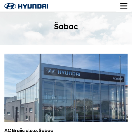
Šabac
AC Brajić d.o.o, Šabac