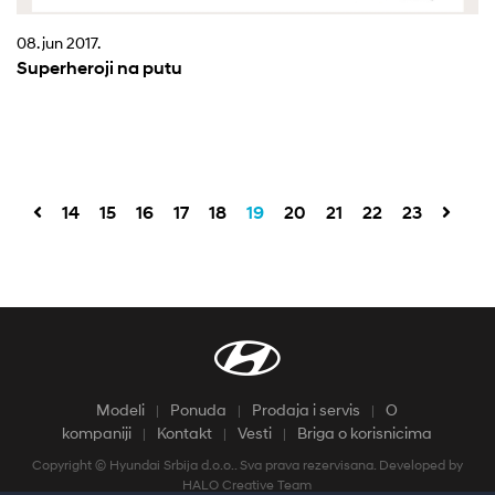
08. jun 2017.
Superheroji na putu
14
15
16
17
18
19
20
21
22
23
Modeli
Ponuda
Prodaja i servis
O
kompaniji
Kontakt
Vesti
Briga o korisnicima
Copyright © Hyundai Srbija d.o.o.. Sva prava rezervisana. Developed by
HALO Creative Team