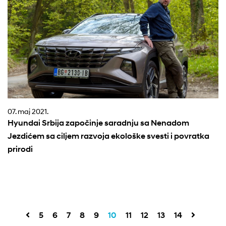
07. maj 2021.
Hyundai Srbija započinje saradnju sa Nenadom
Jezdićem sa ciljem razvoja ekološke svesti i povratka
prirodi
5
6
7
8
9
10
11
12
13
14