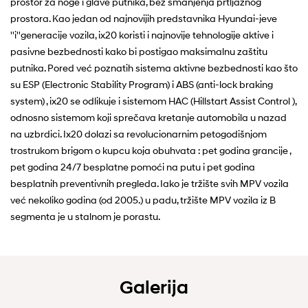
prostor za noge i glave putnika, bez smanjenja prtljažnog
prostora. Kao jedan od najnovijih predstavnika Hyundai-jeve
''i''generacije vozila, ix20 koristi i najnovije tehnologije aktive i
pasivne bezbednosti kako bi postigao maksimalnu zaštitu
putnika. Pored već poznatih sistema aktivne bezbednosti kao što
su ESP (Electronic Stability Program) i ABS (anti-lock braking
system) , ix20 se odlikuje i sistemom HAC (Hillstart Assist Control ),
odnosno sistemom koji sprečava kretanje automobila u nazad
na uzbrdici. Ix20 dolazi sa revolucionarnim petogodišnjom
trostrukom brigom o kupcu koja obuhvata : pet godina grancije ,
pet godina 24/7 besplatne pomoći na putu i pet godina
besplatnih preventivnih pregleda. Iako je tržište svih MPV vozila
već nekoliko godina (od 2005.) u padu, tržište MPV vozila iz B
segmenta je u stalnom je porastu.
Galerija