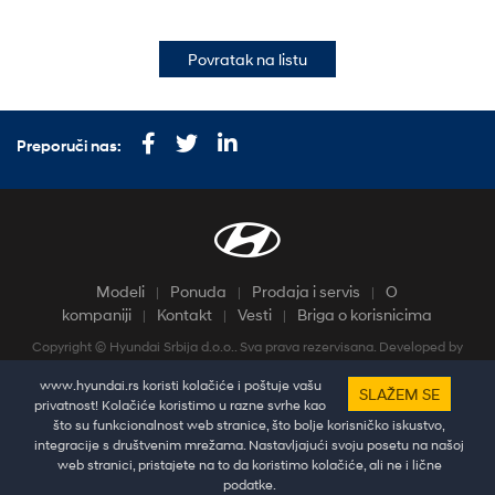
Povratak na listu
Preporuči nas:
Modeli
Ponuda
Prodaja i servis
O
kompaniji
Kontakt
Vesti
Briga o korisnicima
Copyright © Hyundai Srbija d.o.o.. Sva prava rezervisana. Developed by
HALO Creative Team
www.hyundai.rs koristi kolačiće i poštuje vašu
Pratine najnovije vesti i dešavanja putem društvenih mreža
SLAŽEM SE
privatnost! Kolačiće koristimo u razne svrhe kao
što su funkcionalnost web stranice, što bolje korisničko iskustvo,
integracije s društvenim mrežama. Nastavljajući svoju posetu na našoj
web stranici, pristajete na to da koristimo kolačiće, ali ne i lične
podatke.