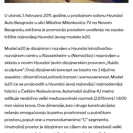
U utorak, 1. februara 2011. godine, u prodajnom salonu Hyundai
Auto Beograda u ulici Milutina Milankovića 7V na Novom
Beogradu, održana je promocija povodom uvođenja na srpsko
tržište najnovijeg Hyundai-jevog modela ix20.
Model ix20 je dizajniran i razvijen u Hyundai istraživačko-
razvojnom centru u Rüsselsheim-u (Nemačka) i napravljen u
skladu s novim Hyundai-jevim dizajnerskim pravcem „fluidic
sculpture’'. Ovaj dizajnerski koncept se bazira na 3 ključna
aspekta : dinamičnost,sofosticiranost i samouverenost. Model
ix20 će se proizvoditi u Hyundai-jevoj najnovijoj i najmodernijoj
fabrici u Češkim Nošovicama. Automobil dužine 4,1 metra
odlikuje neobično veliki međuosovinski razmak (2,615mm) i 1.600
mm visina krova. Ove dimenzije, kao i druga konstrukcijska
rešenja omogućavaju izuzetnu prostranost u putničkom
prostoru, poput one u monovolumenima ''C'' segmenta.
Unutrašnji prostor je dizajniran sa ciljem da se obezbedi veliki