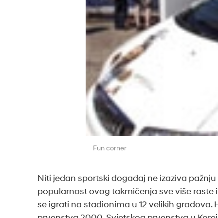
Fun corner
Niti jedan sportski događaj ne izaziva pažn
popularnost ovog takmičenja sve više raste 
se igrati na stadionima u 12 velikih gradova
prvenstva 2000, Svjetskog prvenstva u Kore