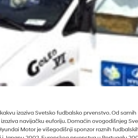
ju kakvu izaziva Svetsko fudbalsko prvenstvo. Od sami
i izaziva navijačku euforiju. Domaćin ovogodišnjeg S
. Hyundai Motor je višegodišnji sponzor raznih fudbals
ji i Japanu 2002, Europskog prvenstva u Portugalu 20