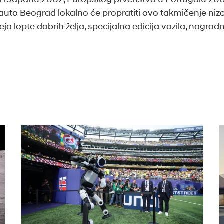
uto Beograd lokalno će propratiti ovo takmičenje niz
neja lopte dobrih želja, specijalna edicija vozila, nagrad