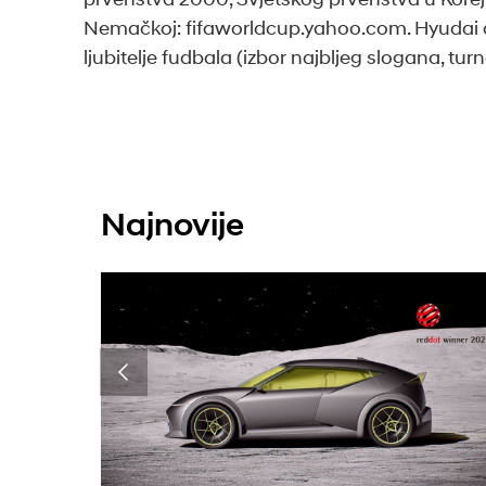
Nemačkoj: fifaworldcup.yahoo.com. Hyudai a
ljubitelje fudbala (izbor najbljeg slogana, tur
Najnovije