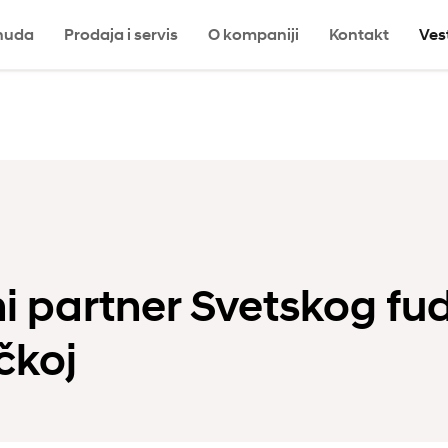
nuda
Prodaja i servis
O kompaniji
Kontakt
Ves
a
i partner Svetskog fu
čkoj