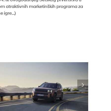
om atraktivnih marketinških programa za
ne igre…)