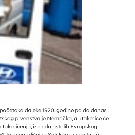
h početaka daleke 1920. godine pa do danas
vetskog prvenstva je Nemačka, a utakmice će
kih takmičenja, između ostalih Evropskog
04. te ovogodišnjeg Setskog prvenstva u