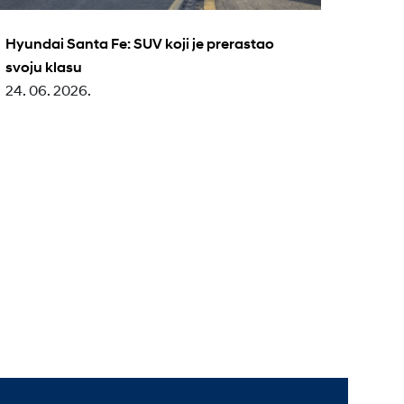
Hyundai Santa Fe: SUV koji je prerastao
Hyund
svoju klasu
angaž
24. 06. 2026.
istori
17. 06