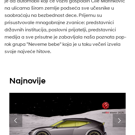
je da automobil koji će voziti gospodin Cile Marinković
na ulicama širom zemlje podseća sve učesnike u
saobraćaju na bezbednost dece. Prijemu su
prisustvovale mnogobrojne zvanice: predstavnici
državnih institucija, poslovni prijatelji, predstavnici
medija a sve prisutne je zabavljala naša poznata pop-
rok grupa "Neverne bebe" koja je u toku večeri izvela
svoje najveće hitove.
Najnovije