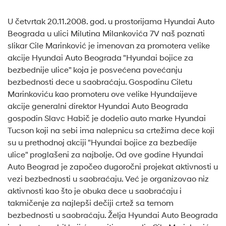
U četvrtak 20.11.2008. god. u prostorijama Hyundai Auto
Beograda u ulici Milutina Milankovića 7V naš poznati
slikar Cile Marinković je imenovan za promotera velike
akcije Hyundai Auto Beograda "Hyundai bojice za
bezbednije ulice" koja je posvećena povećanju
bezbednosti dece u saobraćaju. Gospodinu Ciletu
Marinkoviću kao promoteru ove velike Hyundaijeve
akcije generalni direktor Hyundai Auto Beograda
gospodin Slavc Habič je dodelio auto marke Hyundai
Tucson koji na sebi ima nalepnicu sa crtežima dece koji
su u prethodnoj akciji "Hyundai bojice za bezbedije
ulice" proglašeni za najbolje. Od ove godine Hyundai
Auto Beograd je započeo dugoročni projekat aktivnosti u
vezi bezbednosti u saobraćaju. Već je organizovao niz
aktivnosti kao što je obuka dece u saobraćaju i
takmičenje za najlepši dečiji crtež sa temom
bezbednosti u saobraćaju. Želja Hyundai Auto Beograda