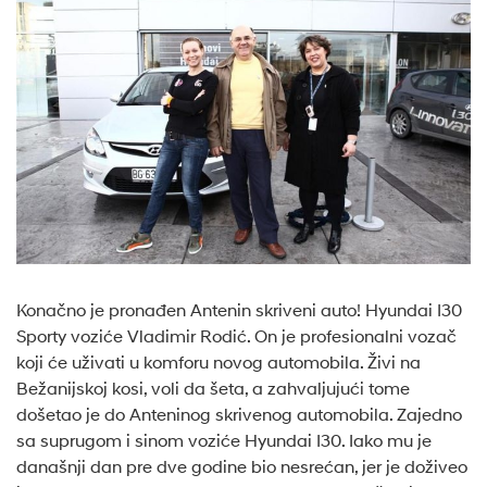
Konačno je pronađen Antenin skriveni auto! Hyundai I30
Sporty voziće Vladimir Rodić. On je profesionalni vozač
koji će uživati u komforu novog automobila. Živi na
Bežanijskoj kosi, voli da šeta, a zahvaljujući tome
došetao je do Anteninog skrivenog automobila. Zajedno
sa suprugom i sinom voziće Hyundai I30. Iako mu je
današnji dan pre dve godine bio nesrećan, jer je doživeo