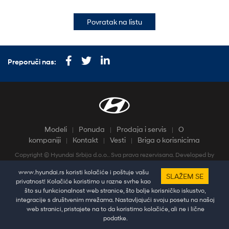
Povratak na listu
Preporuči nas:
Modeli
Ponuda
Prodaja i servis
O
kompaniji
Kontakt
Vesti
Briga o korisnicima
Copyright © Hyundai Srbija d.o.o.. Sva prava rezervisana. Developed by
HALO Creative Team
www.hyundai.rs koristi kolačiće i poštuje vašu
Pratine najnovije vesti i dešavanja putem društvenih mreža
SLAŽEM SE
privatnost! Kolačiće koristimo u razne svrhe kao
što su funkcionalnost web stranice, što bolje korisničko iskustvo,
integracije s društvenim mrežama. Nastavljajući svoju posetu na našoj
web stranici, pristajete na to da koristimo kolačiće, ali ne i lične
podatke.
Test vožnja
Ponuda
Kontakt