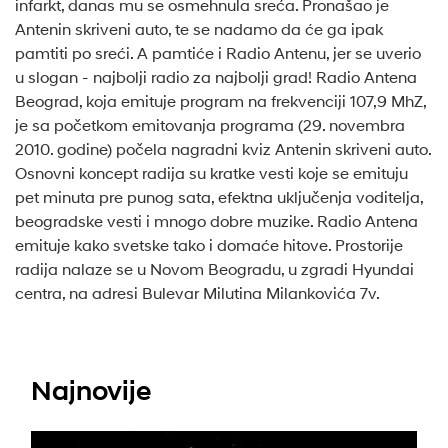
infarkt, danas mu se osmehnula sreća. Pronašao je
Antenin skriveni auto, te se nadamo da će ga ipak
pamtiti po sreći. A pamtiće i Radio Antenu, jer se uverio
u slogan - najbolji radio za najbolji grad! Radio Antena
Beograd, koja emituje program na frekvenciji 107,9 MhZ,
je sa početkom emitovanja programa (29. novembra
2010. godine) počela nagradni kviz Antenin skriveni auto.
Osnovni koncept radija su kratke vesti koje se emituju
pet minuta pre punog sata, efektna uključenja voditelja,
beogradske vesti i mnogo dobre muzike. Radio Antena
emituje kako svetske tako i domaće hitove. Prostorije
radija nalaze se u Novom Beogradu, u zgradi Hyundai
centra, na adresi Bulevar Milutina Milankovića 7v.
Najnovije