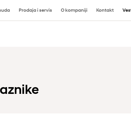
nuda
Prodaja i servis
O kompaniji
Kontakt
Ves
a
aznike