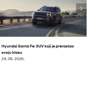
Hyundai Santa Fe: SUV koji je prerastao
Hyund
svoju klasu
angaž
24. 06. 2026.
istori
17. 06