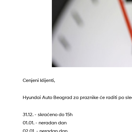
Cenjeni klijenti,
Hyundai Auto Beograd za praznike će raditi po s
31.12. - skraćeno do 15h
01.01. - neradan dan
02.01. - neradan dan