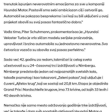
trenutak ispunjen neverovatnim emocijama za sve u kompaniji
Hyundai Motor. Postavili smo sebi ambiciozan cilj i ostvarili ga.
Automobil se pokazao besprekorno i svi koji su bili uključeni u ovaj
projekat obavili su svoj posao fantastično dobro."
Vođa tima, Piter Schuhmann, prokomentarisao je: ,,Hyundai
Veloster Turbo je vrlo sličan modelu serijske proizvodnje,
upravljivost i brzina automobila su jednostavno neverovatne. Sva
četvorica vozača su obavila svoj posao perfektno.”
Sada već 42. godinu za redom, takmičari iz celog sveta
učestvovali su u 24–časovnoj trci izdržljivosti u Nirnbergu.
Nirnbergr predstavlja jedan od najpoznatijih svetskih kola,
takođe poznatog i kao takozvani ,,Zeleni pakao", koji uključuje i
čuveni ,,Ajfelov krug”, koji se sastoji od 20,8 km. Etapa je objedinila
Grand Prix i Nordschleife krugove, ima 73 krivine, od kojih 33 levih i
40 desnih krivina.
Nemačka nije samo mesto održavanja godišnje trke izdržljivosti,
već je takođe i dom svih sportskih aktivnosti Hyundai Motor-a,