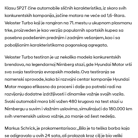
Klasu SP2T čine automobile sličnih karakteristika, iz skoro svih
konkurentskih kompanija, jačine motora ne veće od 1,6-litara.
Veloster Turbo koji je rangiran na 71. mestu u ukupnom plasmanu
trke, proizveden je kao verzija popularnih sportskih kupea sa
posebno podešenim prednjim i zadnjim vešanjem, kao i sa
poboljšanim karakteristikama pogonskog agregata.
Veloster Turbo testiran je uz nekoliko modela konkurentskih
brendova, na legendarnoj Nirnberg stazi, gde Hyundai Motor vrši
sva svoja testiranja evropskih modela. Ova testiranja se
namenski sprovode, kako bi razvojni centar kompanije Hyundai
Motor mogao efikasno da proceni i dalje po potrebi radi na
razvijanju dodatne izdržljivosti i dinamike vožnje svojih vozila.
Svaki automobil mora biti vožen 480 krugova na test stazi u
Nirnbergu u suvim i vlažnim uslovima, simulirajući do 180.000 km
svih vremenskih uslova vožnje, za manje od šest nedelja.
Markus Schrick, je prokomentarisao: ,,Bilo je to teška borba koja
se odigravala u ovih 24 sata, ali prolazak kroz cilj je bio veliki