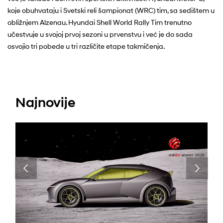
koje obuhvataju i Svetski reli šampionat (WRC) tim, sa sedištem u
obližnjem Alzenau. Hyundai Shell World Rally Tim trenutno
učestvuje u svojoj prvoj sezoni u prvenstvu i već je do sada
osvojio tri pobede u tri različite etape takmičenja.
Najnovije