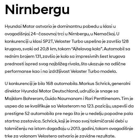
Nirnbergu
Hyundai Motor ostvario je dominantnu pobedu u klasi u
ovogodišnjoj 24–časovnoj trci u Nirnbergu, u Nemačkoj. U
konkurenciji u klasi SP2T, Veloster Turbo uspešno je završio 128
krugova, svaki od 20,8 km, tokom “Ajfelovog kola”. Automobil sa
rednim brojem 131, zavšio je kolo sa impresivnih šest krugova
prednosti ispred svog najbližeg rivala, što ukazuje na odlične
performanse kao i na izdržljivost Veloster Turbo modela.
U konkurenciji je bilo 168 automobila. Markus Schrick, generalni
direktor Hyundai Motor Deutschland, udružio je snage sa
Majklom Bohrerom, Guido Naumanom i Rori Penttinenom. Tim je
uspeo da se kvalifikuje sa Velosterom na 123. poziciju, uspevši da
prestigne 52 automobila pre nego što je u nedelju popodne pala
startna zastavica. Schrick, koji je imao svoj takmičarski debi u
takmičenju na istom događaju u 2013. godini, tokom ovogodišnje
trke za volanom Velostera ostvario je zavidne rezultate.