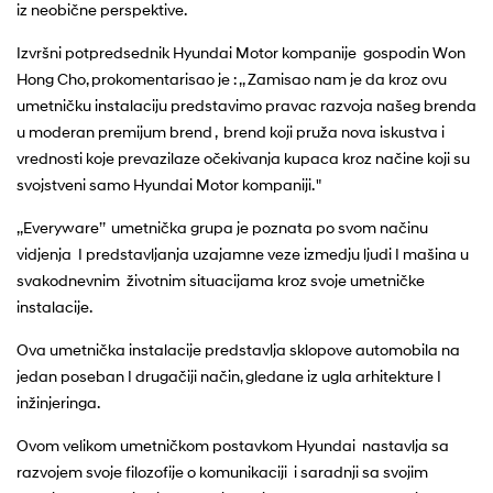
iz neobične perspektive.
Izvršni potpredsednik Hyundai Motor kompanije gospodin Won
Hong Cho, prokomentarisao je : ,, Zamisao nam je da kroz ovu
umetničku instalaciju predstavimo pravac razvoja našeg brenda
u moderan premijum brend , brend koji pruža nova iskustva i
vrednosti koje prevazilaze očekivanja kupaca kroz načine koji su
svojstveni samo Hyundai Motor kompaniji. "
,,Everyware’’ umetnička grupa je poznata po svom načinu
vidjenja I predstavljanja uzajamne veze izmedju ljudi I mašina u
svakodnevnim životnim situacijama kroz svoje umetničke
instalacije.
Ova umetnička instalacije predstavlja sklopove automobila na
jedan poseban I drugačiji način, gledane iz ugla arhitekture I
inžinjeringa.
Ovom velikom umetničkom postavkom Hyundai nastavlja sa
razvojem svoje filozofije o komunikaciji i saradnji sa svojim