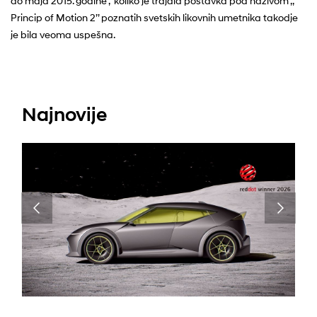
do maja 2015. godine , koliko je trajala postavka pod nazivom ,,
Princip of Motion 2’’ poznatih svetskih likovnih umetnika takodje
je bila veoma uspešna.
Najnovije