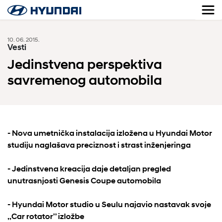
10. 06. 2015.
Vesti
Jedinstvena perspektiva
savremenog automobila
- Nova umetnička instalacija izložena u Hyundai Motor
studiju naglašava preciznost i strast inženjeringa
- Jedinstvena kreacija daje detaljan pregled
unutrasnjosti Genesis Coupe automobila
- Hyundai Motor studio u Seulu najavio nastavak svoje
,,Car rotator’’ izložbe