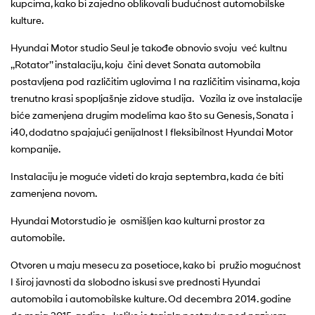
kupcima, kako bi zajedno oblikovali budućnost automobilske
kulture.
Hyundai Motor studio Seul je takođe obnovio svoju već kultnu
,,Rotator’’ instalaciju, koju čini devet Sonata automobila
postavljena pod različitim uglovima I na različitim visinama, koja
trenutno krasi spopljašnje zidove studija. Vozila iz ove instalacije
biće zamenjena drugim modelima kao što su Genesis, Sonata i
i40, dodatno spajajući genijalnost I fleksibilnost Hyundai Motor
kompanije.
Instalaciju je moguće videti do kraja septembra, kada će biti
zamenjena novom.
Hyundai Motorstudio je osmišljen kao kulturni prostor za
automobile.
Otvoren u maju mesecu za posetioce, kako bi pružio mogućnost
I široj javnosti da slobodno iskusi sve prednosti Hyundai
automobila i automobilske kulture. Od decembra 2014. godine