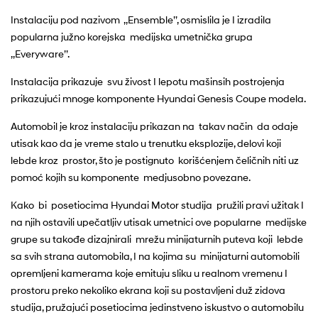
Instalaciju pod nazivom ,,Ensemble’’, osmislila je I izradila
popularna južno korejska medijska umetnička grupa
,,Everyware’’.
Instalacija prikazuje svu živost I lepotu mašinsih postrojenja
prikazujući mnoge komponente Hyundai Genesis Coupe modela.
Automobil je kroz instalaciju prikazan na takav način da odaje
utisak kao da je vreme stalo u trenutku eksplozije, delovi koji
lebde kroz prostor, što je postignuto korišćenjem čeličnih niti uz
pomoć kojih su komponente medjusobno povezane.
Kako bi posetiocima Hyundai Motor studija pružili pravi užitak I
na njih ostavili upečatljiv utisak umetnici ove popularne medijske
grupe su takođe dizajnirali mrežu minijaturnih puteva koji lebde
sa svih strana automobila, I na kojima su minijaturni automobili
opremljeni kamerama koje emituju sliku u realnom vremenu I
prostoru preko nekoliko ekrana koji su postavljeni duž zidova
studija, pružajući posetiocima jedinstveno iskustvo o automobilu