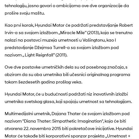
tehnologiju, jasno govori o ambicijama ove dve organizacije da
prošire svoju maštu.
Kao prvi korak, Hyundai Motor će podržati predstavljanje Robert
Irvin-a sa svojom izložbom ,,Miracle Mile’’ (2013), koja se trenutno
nalazi na postavci muzeja umetnosti u Vašingtonu, kao I
predstavljanje Džejmsa Turrell-a sa svojom izložbom pod
nazivom ,, Light Reignfall’’ (2011).
Ove dve postavke umetničkih dela su od posebnog značaja, s
obzirom da su oba umetnika bili učesnici originalnog programa
tokom šezdesetih godina prošlog veka.
Hyundai Motor, će u budućnosti podržati niz inovativnih izložbi
umetnika svetskog glasa, koji spajaju umetnost sa tehnologijom.
Multimedijalni umetnik, Dajana Thater će svojom izložbom pod
nazivom "Diana Thater: Simpathetic Imagination", koja će biti
otvorena 22. novembra 2015 biti pokretačove inicijative. Hyundai
Motor će takođe biti korporativni sponzor projekta ,,Umetnost +