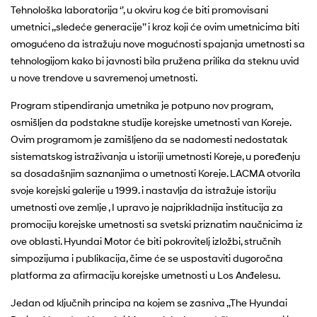
Tehnološka laboratorija ‘’, u okviru kog će biti promovisani
umetnici ,,sledeće generacije’’ i kroz koji će ovim umetnicima biti
omogućeno da istražuju nove mogućnosti spajanja umetnosti sa
tehnologijom kako bi javnosti bila pružena prilika da steknu uvid
u nove trendove u savremenoj umetnosti.
Program stipendiranja umetnika je potpuno nov program,
osmišljen da podstakne studije korejske umetnosti van Koreje.
Ovim programom je zamišljeno da se nadomesti nedostatak
sistematskog istraživanja u istoriji umetnosti Koreje, u poređenju
sa dosadašnjim saznanjima o umetnosti Koreje. LACMA otvorila
svoje korejski galerije u 1999. i nastavlja da istražuje istoriju
umetnosti ove zemlje , I upravo je najprikladnija institucija za
promociju korejske umetnosti sa svetski priznatim naučnicima iz
ove oblasti. Hyundai Motor će biti pokrovitelj izložbi, stručnih
simpozijuma i publikacija, čime će se uspostaviti dugoročna
platforma za afirmaciju korejske umetnosti u Los Anđelesu.
Jedan od ključnih principa na kojem se zasniva ,,The Hyundai