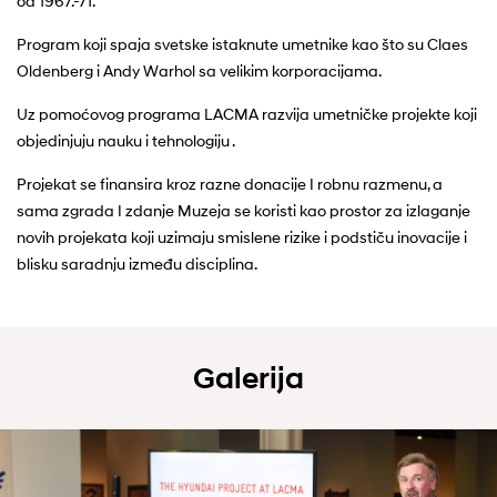
od 1967.-71.
Program koji spaja svetske istaknute umetnike kao što su Claes
Oldenberg i Andy Warhol sa velikim korporacijama.
Uz pomoćovog programa LACMA razvija umetničke projekte koji
objedinjuju nauku i tehnologiju .
Projekat se finansira kroz razne donacije I robnu razmenu, a
sama zgrada I zdanje Muzeja se koristi kao prostor za izlaganje
novih projekata koji uzimaju smislene rizike i podstiču inovacije i
blisku saradnju između disciplina.
Galerija