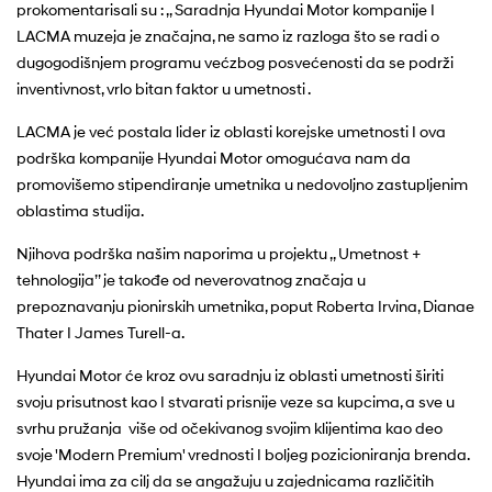
prokomentarisali su : ,, Saradnja Hyundai Motor kompanije I
LACMA muzeja je značajna, ne samo iz razloga što se radi o
dugogodišnjem programu većzbog posvećenosti da se podrži
inventivnost, vrlo bitan faktor u umetnosti .
LACMA je već postala lider iz oblasti korejske umetnosti I ova
podrška kompanije Hyundai Motor omogućava nam da
promovišemo stipendiranje umetnika u nedovoljno zastupljenim
oblastima studija.
Njihova podrška našim naporima u projektu ,, Umetnost +
tehnologija’’ je takođe od neverovatnog značaja u
prepoznavanju pionirskih umetnika, poput Roberta Irvina, Dianae
Thater I James Turell-a.
Hyundai Motor će kroz ovu saradnju iz oblasti umetnosti širiti
svoju prisutnost kao I stvarati prisnije veze sa kupcima, a sve u
svrhu pružanja više od očekivanog svojim klijentima kao deo
svoje 'Modern Premium' vrednosti I boljeg pozicioniranja brenda.
Hyundai ima za cilj da se angažuju u zajednicama različitih