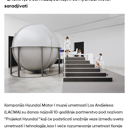
saradjivati
Kompanija Hyundai Motor I muzej umetnosti Los Andjelesa
(LACMA) su danas najavili 10-godišnje partnerstvo pod nazivom
‘’Projekat Hyundai " koji će podsticati snažnije veze između sveta
umetnosti i tehnologije, kao I veće razumevanje umetnost Koreje