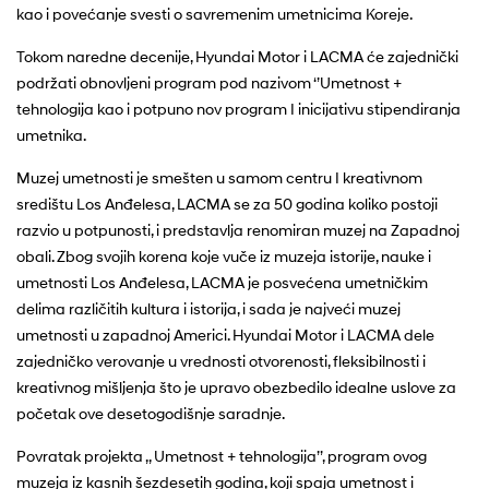
kao i povećanje svesti o savremenim umetnicima Koreje.
Tokom naredne decenije, Hyundai Motor i LACMA će zajednički
podržati obnovljeni program pod nazivom ‘’Umetnost +
tehnologija kao i potpuno nov program I inicijativu stipendiranja
umetnika.
Muzej umetnosti je smešten u samom centru I kreativnom
središtu Los Anđelesa, LACMA se za 50 godina koliko postoji
razvio u potpunosti, i predstavlja renomiran muzej na Zapadnoj
obali. Zbog svojih korena koje vuče iz muzeja istorije, nauke i
umetnosti Los Anđelesa, LACMA je posvećena umetničkim
delima različitih kultura i istorija, i sada je najveći muzej
umetnosti u zapadnoj Americi. Hyundai Motor i LACMA dele
zajedničko verovanje u vrednosti otvorenosti, fleksibilnosti i
kreativnog mišljenja što je upravo obezbedilo idealne uslove za
početak ove desetogodišnje saradnje.
Povratak projekta ,, Umetnost + tehnologija’’, program ovog
muzeja iz kasnih šezdesetih godina, koji spaja umetnost i