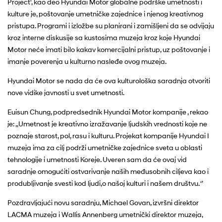
Project', kao deo Hyundai Motor globalne podrške umetnosti i
kulture je, poštovanje umetničke zajednice i njenog kreativnog
pristupa. Programi i izložbe su planirani i zamišljeni da se odvijaju
kroz interne diskusije sa kustosima muzeja kroz koje Hyundai
Motor neće imati bilo kakav komercijalni pristup, uz poštovanje i
imanje poverenja u kulturno nasleđe ovog muzeja.
Hyundai Motor se nada da će ova kulturološka saradnja otvoriti
nove vidike javnosti u svet umetnosti.
Euisun Chung, podpredsednik Hyundai Motor kompanije , rekao
je: ,,Umetnost je kreativno izražavanje ljudskih vrednosti koje ne
poznaje starost, pol, rasu i kulturu. Projekat kompanije Hyundai I
muzeja ima za cilj podrži umetničke zajednice sveta u oblasti
tehnologije i umetnosti Koreje. Uveren sam da će ovaj vid
saradnje omogućiti ostvarivanje naših međusobnih ciljeva kao i
produbljivanje svesti kod ljudi,o našoj kulturi i našem društvu. ‘’
Pozdravljajući novu saradnju, Michael Govan, izvršni direktor
LACMA muzeja i Wallis Annenberg umetnički direktor muzeja,