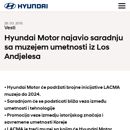
26. 03. 2015.
Vesti
Hyundai Motor najavio saradnju
sa muzejem umetnosti iz Los
Andjelesa
• Hyundai Motor će podržati brojne inicijative LACMA
muzeja do 2024.
• Saradnjom će se podsticati bliža veza između
umetnosti i tehnologije
• Promocija veze izmedju istorijskog značaja i
savremene umetnosti Koreje
• LACMA je treći muzej sa kojim će Hyundai Motor