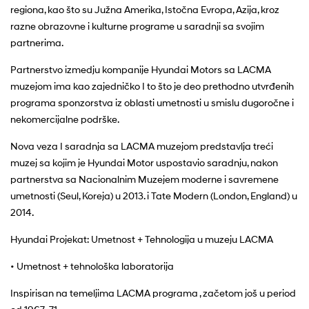
regiona, kao što su Južna Amerika, Istočna Evropa, Azija, kroz
razne obrazovne i kulturne programe u saradnji sa svojim
partnerima.
Partnerstvo izmedju kompanije Hyundai Motors sa LACMA
muzejom ima kao zajedničko I to što je deo prethodno utvrđenih
programa sponzorstva iz oblasti umetnosti u smislu dugoročne i
nekomercijalne podrške.
Nova veza I saradnja sa LACMA muzejom predstavlja treći
muzej sa kojim je Hyundai Motor uspostavio saradnju, nakon
partnerstva sa Nacionalnim Muzejem moderne i savremene
umetnosti (Seul, Koreja) u 2013. i Tate Modern (London, England) u
2014.
Hyundai Projekat: Umetnost + Tehnologija u muzeju LACMA
• Umetnost + tehnološka laboratorija
Inspirisan na temeljima LACMA programa , začetom još u period