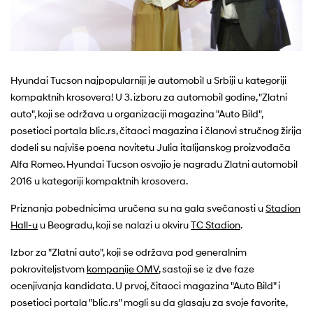
Hyundai Tucson najpopularniji je automobil u Srbiji u kategoriji
kompaktnih krosovera! U 3. izboru za automobil godine, "Zlatni
auto", koji se održava u organizaciji magazina "Auto Bild",
posetioci portala blic.rs, čitaoci magazina i članovi stručnog žirija
dodeli su najviše poena novitetu Julia italijanskog proizvođača
Alfa Romeo. Hyundai Tucson osvojio je nagradu Zlatni automobil
2016 u kategoriji kompaktnih krosovera.
Priznanja pobednicima uručena su na gala svečanosti u
Stadion
Hall-u
u Beogradu, koji se nalazi u okviru
TC Stadion
.
Izbor za "Zlatni auto", koji se održava pod generalnim
pokroviteljstvom
kompanije OMV
, sastoji se iz dve faze
ocenjivanja kandidata. U prvoj, čitaoci magazina "Auto Bild" i
posetioci portala "blic.rs" mogli su da glasaju za svoje favorite,