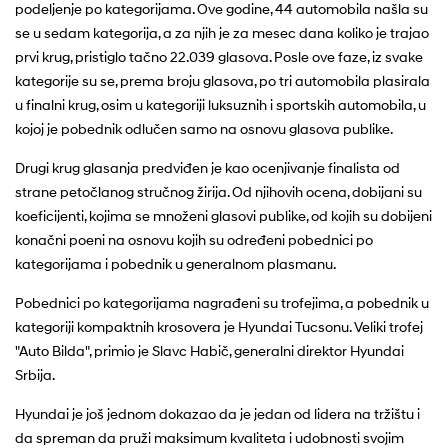
podeljenje po kategorijama. Ove godine, 44 automobila našla su
se u sedam kategorija, a za njih je za mesec dana koliko je trajao
prvi krug, pristiglo tačno 22.039 glasova. Posle ove faze, iz svake
kategorije su se, prema broju glasova, po tri automobila plasirala
u finalni krug, osim u kategoriji luksuznih i sportskih automobila, u
kojoj je pobednik odlučen samo na osnovu glasova publike.
Drugi krug glasanja predviđen je kao ocenjivanje finalista od
strane petočlanog stručnog žirija. Od njihovih ocena, dobijani su
koeficijenti, kojima se množeni glasovi publike, od kojih su dobijeni
konačni poeni na osnovu kojih su određeni pobednici po
kategorijama i pobednik u generalnom plasmanu.
Pobednici po kategorijama nagrađeni su trofejima, a pobednik u
kategoriji kompaktnih krosovera je Hyundai Tucsonu. Veliki trofej
"Auto Bilda", primio je Slavc Habič, generalni direktor Hyundai
Srbija.
Hyundai je još jednom dokazao da je jedan od lidera na tržištu i
da spreman da pruži maksimum kvaliteta i udobnosti svojim