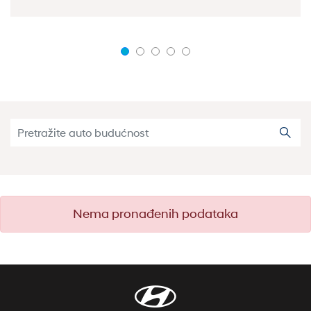
pretraga
Pretr
Error:
Nema pronađenih podataka