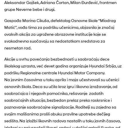
Aleksandar Gajšek, Adriana Čortan, Milan Đurđević, frontmen
grupe Neverne bebe i drugi.
Gospođa Marina Cikuša, defektolog Osnovne škole “Miodrag
Matić”, vođa tima za podršku učenicima, objasnila je značaj
ovakvih akcija za ugrožene obrazovne institucije koje se
svakodnevno suočavaju sa nedostatkom sredstava za
nesmetan rad.
Akcije u svrhu povećanja bezbednosti u saobraćaju dece
školskog uzrasta, već devet godina organizuje Hyundai Srbija, uz
podršku Regionalne centrale Hyundai Motor Company.
Na javnim časovima u toku aprila i maja učestvovali su učenici
osnovnih škola. Deca su učila kroz igru i likovno izražavanje, od
saobraćajca i njegovih pomoćnika, rešavanje zadatih
saobraćajnih situacija, bezbedan prelaz preko raskrsnice i
poznavanje saobraćajne signalizacije. Roditelji su zajedno sa
svojim mališanima prošli obuku pravilne upotrebe dečijeg
sedišta. Na izložbi likovnih radova nastalih u toku javnih časova,
izloženi su najuspešniji likovni radovi, u dečijoj galeriji Eureka, od