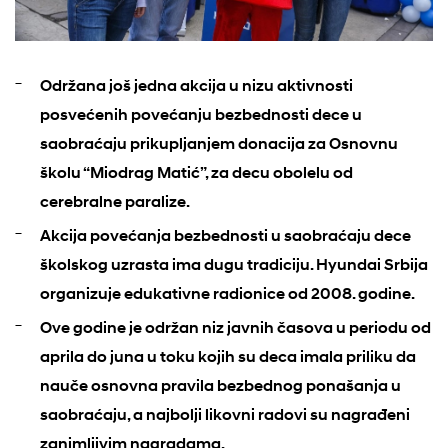
Održana još jedna akcija u nizu aktivnosti
posvećenih povećanju bezbednosti dece u
saobraćaju prikupljanjem donacija za Osnovnu
školu
“
Miodrag Matić”, za decu obolelu od
cerebralne paralize.
Akcija povećanja bezbednosti u saobraćaju dece
školskog uzrasta ima dugu tradiciju. Hyundai Srbija
organizuje edukativne radionice od 2008. godine.
Ove godine je održan niz javnih časova u periodu od
aprila do juna u toku kojih su deca imala priliku da
nauče osnovna pravila bezbednog ponašanja u
saobraćaju, a najbolji likovni radovi su nagrađeni
zanimljivim nagradama.