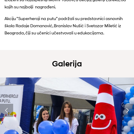
kojih su najbolji nagrađeni.
Akciju ”Superheroji na putu” podržali su predstavnici osnovnih
škola Radoje Domanović, Branislav Nušić i Svetozar Miletić iz
Beograda, čiji su učenici učestvovali u edukacijama.
Galerija