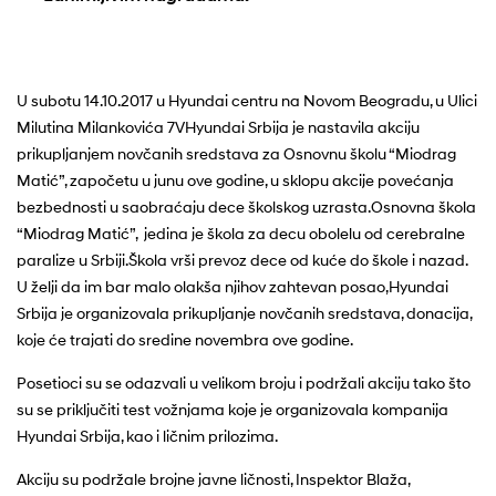
U subotu 14.10.2017 u Hyundai centru na Novom Beogradu, u Ulici
Milutina Milankovića 7VHyundai Srbija je nastavila akciju
prikupljanjem novčanih sredstava za Osnovnu školu “Miodrag
Matić”, započetu u junu ove godine, u sklopu akcije povećanja
bezbednosti u saobraćaju dece školskog uzrasta.Osnovna škola
“Miodrag Matić”, jedina je škola za decu obolelu od cerebralne
paralize u Srbiji.Škola vrši prevoz dece od kuće do škole i nazad.
U želji da im bar malo olakša njihov zahtevan posao,Hyundai
Srbija je organizovala prikupljanje novčanih sredstava, donacija,
koje će trajati do sredine novembra ove godine.
Posetioci su se odazvali u velikom broju i podržali akciju tako što
su se priključiti test vožnjama koje je organizovala kompanija
Hyundai Srbija, kao i ličnim prilozima.
Akciju su podržale brojne javne ličnosti, Inspektor Blaža,