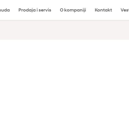
nuda
Prodaja i servis
O kompaniji
Kontakt
Ves
a