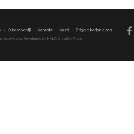
Pratine
s
O kompaniji
Kontakt
Vesti
Briga o korisnicima
va rezervisana. Developed by
HALO Creative Team