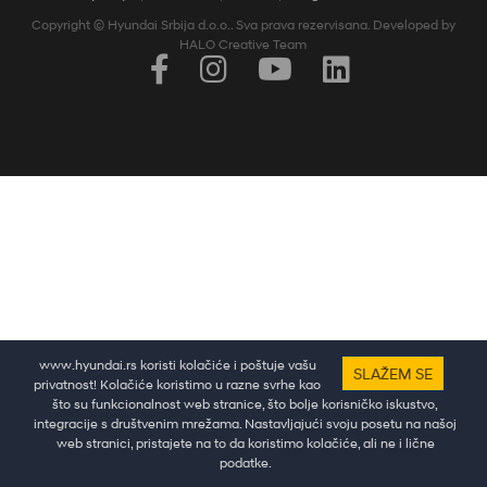
Copyright © Hyundai Srbija d.o.o.. Sva prava rezervisana. Developed by
HALO Creative Team
Pratine najnovije vesti i dešavanja putem društvenih mreža
www.hyundai.rs koristi kolačiće i poštuje vašu
SLAŽEM SE
privatnost! Kolačiće koristimo u razne svrhe kao
što su funkcionalnost web stranice, što bolje korisničko iskustvo,
integracije s društvenim mrežama. Nastavljajući svoju posetu na našoj
web stranici, pristajete na to da koristimo kolačiće, ali ne i lične
podatke.
Test vožnja
Ponuda
Kontakt