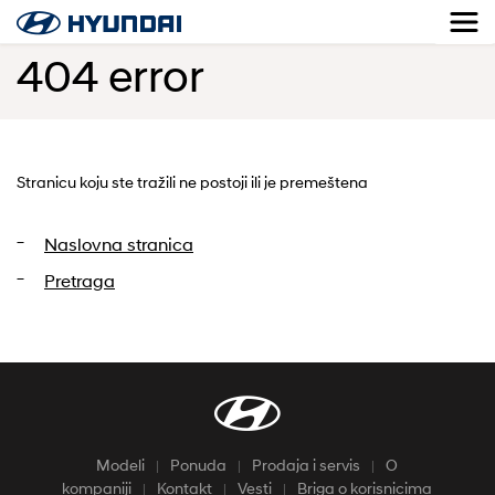
404 error
Stranicu koju ste tražili ne postoji ili je premeštena
Naslovna stranica
Pretraga
Modeli
Ponuda
Prodaja i servis
O
kompaniji
Kontakt
Vesti
Briga o korisnicima