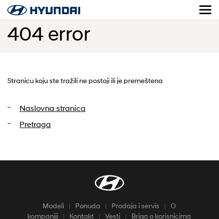
404 error
Stranicu koju ste tražili ne postoji ili je premeštena
Naslovna stranica
Pretraga
Modeli
Ponuda
Prodaja i servis
O
kompaniji
Kontakt
Vesti
Briga o korisnicima