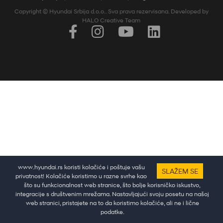
Copyright © Hyundai Srbija d.o.o.. Sva prava rezervisana. Developed by
HALO Creative Team
Pratine najnovije vesti i dešavanja putem društvenih mreža
www.hyundai.rs koristi kolačiće i poštuje vašu
SLAŽEM SE
privatnost! Kolačiće koristimo u razne svrhe kao
što su funkcionalnost web stranice, što bolje korisničko iskustvo,
integracije s društvenim mrežama. Nastavljajući svoju posetu na našoj
web stranici, pristajete na to da koristimo kolačiće, ali ne i lične
podatke.
Test vožnja
Ponuda
Kontakt