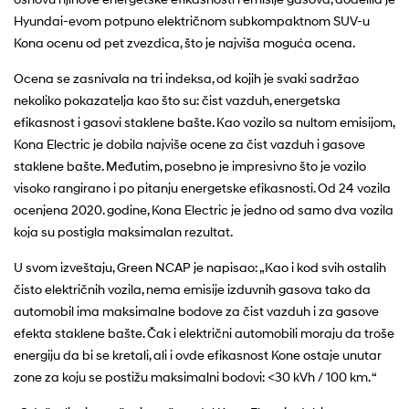
Hyundai-evom potpuno električnom subkompaktnom SUV-u
Kona ocenu od pet zvezdica, što je najviša moguća ocena.
Ocena se zasnivala na tri indeksa, od kojih je svaki sadržao
nekoliko pokazatelja kao što su: čist vazduh, energetska
efikasnost i gasovi staklene bašte. Kao vozilo sa nultom emisijom,
Kona Electric je dobila najviše ocene za čist vazduh i gasove
staklene bašte. Međutim, posebno je impresivno što je vozilo
visoko rangirano i po pitanju energetske efikasnosti. Od 24 vozila
ocenjena 2020. godine, Kona Electric je jedno od samo dva vozila
koja su postigla maksimalan rezultat.
U svom izveštaju, Green NCAP je napisao: „Kao i kod svih ostalih
čisto električnih vozila, nema emisije izduvnih gasova tako da
automobil ima maksimalne bodove za čist vazduh i za gasove
efekta staklene bašte. Čak i električni automobili moraju da troše
energiju da bi se kretali, ali i ovde efikasnost Kone ostaje unutar
zone za koju se postižu maksimalni bodovi: <30 kVh / 100 km. “