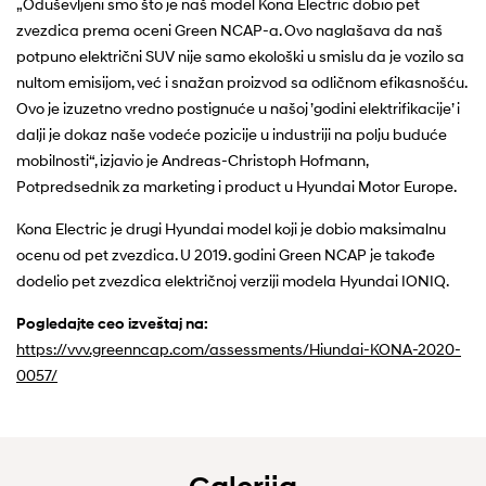
„Oduševljeni smo što je naš model Kona Electric dobio pet
zvezdica prema oceni Green NCAP-a. Ovo naglašava da naš
potpuno električni SUV nije samo ekološki u smislu da je vozilo sa
nultom emisijom, već i snažan proizvod sa odličnom efikasnošću.
Ovo je izuzetno vredno postignuće u našoj ’godini elektrifikacije’ i
dalji je dokaz naše vodeće pozicije u industriji na polju buduće
mobilnosti“, izjavio je Andreas-Christoph Hofmann,
Potpredsednik za marketing i product u Hyundai Motor Europe.
Kona Electric je drugi Hyundai model koji je dobio maksimalnu
ocenu od pet zvezdica. U 2019. godini Green NCAP je takođe
dodelio pet zvezdica električnoj verziji modela Hyundai IONIQ.
Pogledajte ceo izveštaj na:
https://vvv.greenncap.com/assessments/Hiundai-KONA-2020-
0057/