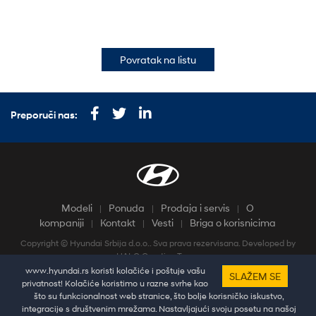
Povratak na listu
Preporuči nas:
Modeli
Ponuda
Prodaja i servis
O
kompaniji
Kontakt
Vesti
Briga o korisnicima
Copyright © Hyundai Srbija d.o.o.. Sva prava rezervisana. Developed by
HALO Creative Team
Pratine najnovije vesti i dešavanja putem društvenih mreža
www.hyundai.rs koristi kolačiće i poštuje vašu
SLAŽEM SE
privatnost! Kolačiće koristimo u razne svrhe kao
što su funkcionalnost web stranice, što bolje korisničko iskustvo,
integracije s društvenim mrežama. Nastavljajući svoju posetu na našoj