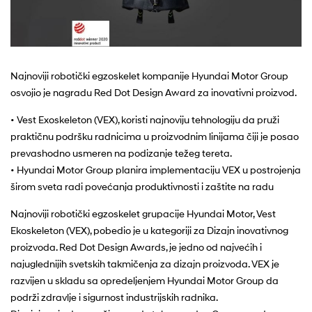
Najnoviji robotički egzoskelet kompanije Hyundai Motor Group
osvojio je nagradu Red Dot Design Award za inovativni proizvod.
• Vest Exoskeleton (VEX), koristi najnoviju tehnologiju da pruži
praktičnu podršku radnicima u proizvodnim linijama čiji je posao
prevashodno usmeren na podizanje težeg tereta.
• Hyundai Motor Group planira implementaciju VEX u postrojenja
širom sveta radi povećanja produktivnosti i zaštite na radu
Najnoviji robotički egzoskelet grupacije Hyundai Motor, Vest
Ekoskeleton (VEX), pobedio je u kategoriji za Dizajn inovativnog
proizvoda. Red Dot Design Awards, je jedno od najvećih i
najuglednijih svetskih takmičenja za dizajn proizvoda. VEX je
razvijen u skladu sa opredeljenjem Hyundai Motor Group da
podrži zdravlje i sigurnost industrijskih radnika.