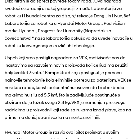
Dizajniran je da spreči povrede tokom rada. „Ova nagrada
svedoči o saradnji u našoj grupaciji između Laboratorije za
robotiku i Hyundai centra za dizajn,“ rekao je Dong Jin Hyun, šef
Laboratorija za robotiku u Hyundai Motor Group. „Pod vizijom
marke Hyundai„ Progress for Humanity (Napredak za
čovečanstvo) “, naša laboratorija pokušava da uvede inovacije u
robotiku konvergencijom različitih tehnologija.
Uspeh koji smo postigli nagradom za VEX, motivisaće nas da
nastavimo sa razvojem novih proizvoda koji će ljudima pružiti
bolji kvalitet života. “ Kompaktni dizajn postignut je pomoću
najnovije tehnologije koja eliminiše potrebu za baterijom. VEX se
nosi kao ranac, koristi policentričnu osovinu da bi obezbedio
maksimalnu silu od 5,5 kgf, što je zadivljujuće postignuće s
obzirom da je težak svega 2,8 kg. VEX je namenjen pre svega
radnicima u proizvodnji koji rade sa rukama iznad glave, kao na
primer na donjoj strani vozila na montažnoj liniji.
Hyundai Motor Group je razvio ovaj pilot projekat u svojim