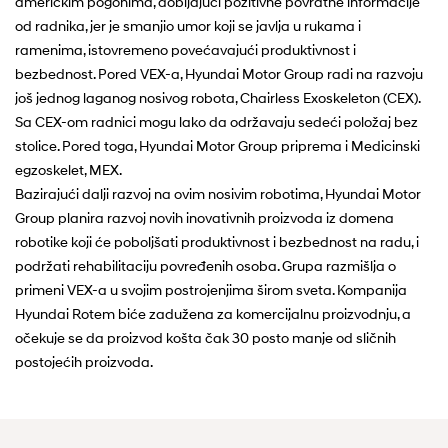
američkim pogonima, dobijajući pozitivne povratne informacije
od radnika, jer je smanjio umor koji se javlja u rukama i
ramenima, istovremeno povećavajući produktivnost i
bezbednost. Pored VEX-a, Hyundai Motor Group radi na razvoju
još jednog laganog nosivog robota, Chairless Exoskeleton (CEX).
Sa CEX-om radnici mogu lako da održavaju sedeći položaj bez
stolice. Pored toga, Hyundai Motor Group priprema i Medicinski
egzoskelet, MEX.
Bazirajući dalji razvoj na ovim nosivim robotima, Hyundai Motor
Group planira razvoj novih inovativnih proizvoda iz domena
robotike koji će poboljšati produktivnost i bezbednost na radu, i
podržati rehabilitaciju povređenih osoba. Grupa razmišlja o
primeni VEX-a u svojim postrojenjima širom sveta. Kompanija
Hyundai Rotem biće zadužena za komercijalnu proizvodnju, a
očekuje se da proizvod košta čak 30 posto manje od sličnih
postojećih proizvoda.