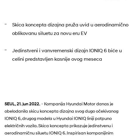
Skica koncepta dizajna pruža uvid u aerodinamično
oblikovanu siluetu za novu eru EV
Jedinstveni i vanvremenski dizajn IONIQ 6 biće u
celini predstavljen kasnije ovog meseca​
SEUL, 21. jun 2022.
- Kompanija Hyundai Motor danas je
obelodanila skicu koncepta dizajna svog dugo očekivanog
IONIQ 6, drugog modela u Hyundai IONIQ liniji potpuno
električnih vozila. Skica koncepta prikazuje jedinstvenu i
aerodinamičnu siluetu IONIQ 6. Inspirisan kompanijinim