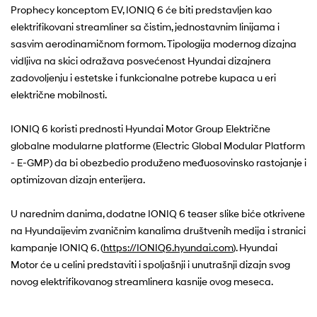
Prophecy konceptom EV, IONIQ 6 će biti predstavljen kao
elektrifikovani streamliner sa čistim, jednostavnim linijama i
sasvim aerodinamičnom formom. Tipologija modernog dizajna
vidljiva na skici odražava posvećenost Hyundai dizajnera
zadovoljenju i estetske i funkcionalne potrebe kupaca u eri
električne mobilnosti.
IONIQ 6 koristi prednosti Hyundai Motor Group Električne
globalne modularne platforme (Electric Global Modular Platform
- E-GMP) da bi obezbedio produženo međuosovinsko rastojanje i
optimizovan dizajn enterijera.
​U narednim danima, dodatne IONIQ 6 teaser slike biće otkrivene
na Hyundaijevim zvaničnim kanalima društvenih medija i stranici
kampanje IONIQ 6. (
https://IONIQ6.hyundai.com
). Hyundai
Motor će u celini predstaviti i spoljašnji i unutrašnji dizajn svog
novog elektrifikovanog streamlinera kasnije ovog meseca.