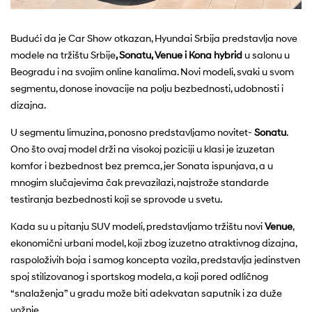
Budući da je Car Show otkazan, Hyundai Srbija predstavlja nove
modele na tržištu Srbije
, Sonatu, Venue i Kona hybrid
u salonu u
Beogradu i na svojim online kanalima. Novi modeli, svaki u svom
segmentu, donose inovacije na polju bezbednosti, udobnosti i
dizajna.
U segmentu limuzina, ponosno predstavljamo novitet-
Sonatu
.
Ono što ovaj model drži na visokoj poziciji u klasi je izuzetan
komfor i bezbednost bez premca, jer Sonata ispunjava, a u
mnogim slučajevima čak prevazilazi, najstrože standarde
testiranja bezbednosti koji se sprovode u svetu.
Kada su u pitanju SUV modeli, predstavljamo tržištu novi
Venue
,
ekonomični urbani model, koji zbog izuzetno atraktivnog dizajna,
raspoloživih boja i samog koncepta vozila, predstavlja jedinstven
spoj stilizovanog i sportskog modela, a koji pored odličnog
“snalaženja” u gradu može biti adekvatan saputnik i za duže
vožnje.