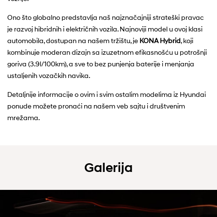
Ono što globalno predstavlja naš najznačajniji strateški pravac
je razvoj hibridnih i električnih vozila. Najnoviji model u ovoj klasi
automobila, dostupan na našem tržištu, je
KONA Hybrid
, koji
kombinuje moderan dizajn sa izuzetnom efikasnošću u potrošnji
goriva (3.9l/100km), a sve to bez punjenja baterije i menjanja
ustaljenih vozačkih navika.
Detaljnije informacije o ovim i svim ostalim modelima iz Hyundai
ponude možete pronaći na našem veb sajtu i društvenim
mrežama.
Galerija