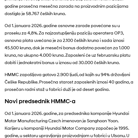
godine prosečna mesečna zarada na proizvodnim pozicijama
dostigla je 58.767 čeških kruna.
Od 1. januara 2026. godine osnovne zarade povećane su u
proseku za 4,8%. Za najzastupljeniju poziciju operatera OP3,
osnovna plata uvećana je za 2.100 čeških kruna i sada iznosi
45.500 kruna, dok je mesečni bonus dodatno povećan za 1.000
kruna, na ukupno 4.000 kruna. Zaposleni će uz februarsku platu
dobiti i jednokratni bonus u iznosu od 30.000 čeških kruna.
HMMC zapošljava gotovo 2.900 ljudi, od kojih su 94% državljani
Češke Republike. Prosečna starost zaposlenih iznosi 40 godina, a
prosečan radni staž u fabrici duži je od deset godina.
Novi predsednik HMMC-a
Od 1. januara 2026. godine, za predsednika kompanije Hyundai
Motor Manufacturing Czech imenovan je Sanghoon Yoon.
Karijeru u kompaniji Hyundai Motor Company započeo je 1995.
godine, u sektoru upravljanja proizvodnjom u fabrici u Ulsanu. U