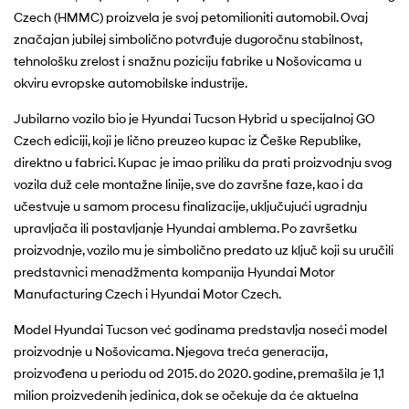
Czech (HMMC) proizvela je svoj petomilioniti automobil. Ovaj
značajan jubilej simbolično potvrđuje dugoročnu stabilnost,
tehnološku zrelost i snažnu poziciju fabrike u Nošovicama u
okviru evropske automobilske industrije.
Jubilarno vozilo bio je Hyundai Tucson Hybrid u specijalnoj GO
Czech ediciji, koji je lično preuzeo kupac iz Češke Republike,
direktno u fabrici. Kupac je imao priliku da prati proizvodnju svog
vozila duž cele montažne linije, sve do završne faze, kao i da
učestvuje u samom procesu finalizacije, uključujući ugradnju
upravljača ili postavljanje Hyundai amblema. Po završetku
proizvodnje, vozilo mu je simbolično predato uz ključ koji su uručili
predstavnici menadžmenta kompanija Hyundai Motor
Manufacturing Czech i Hyundai Motor Czech.
Model Hyundai Tucson već godinama predstavlja noseći model
proizvodnje u Nošovicama. Njegova treća generacija,
proizvođena u periodu od 2015. do 2020. godine, premašila je 1,1
milion proizvedenih jedinica, dok se očekuje da će aktuelna