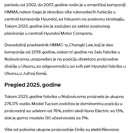
periodu od 2002. do 2007. godine radio je u američkoj kompaniji
HMMA, nakon čega je obavljao više rukovodećih funkcija u
centrali kompanije Hyundai, sa fokusom na poslovnu strategiju.
Tokom 2025. godine bio je zadužen za sektor poslovnog
planiranja u centrali Hyundai Motor Company.
Dosadašnji predsednik HMMC-a, Changki Lee, koji je deo
kompanije od 2019. godine, nakon tri godine na čelu fabrike u
Nošovicama, unapređen je na poziciju direktora proizvodne
divizije u Ulsanu, sa odgovornošću za svih pet Hyundai fabrika u
Ulsanu, u Južnoj Koreji.
Pregled 2025. godine
Tokom 2025. godine fabrika u Nošovicama proizvela je ukupno
276.175 vozila. Model Tucson zadržao je dominantnu poziciju u
proizvodnji sa udelom od 76%, zatim sledi Kona Electric sa 13%,
dok je gama modela i30 učestvovala sa 11%.
Više od polovine ukupne proizvodnje činila su elektrifikovana