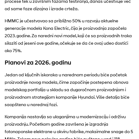
procese tek u završnim fazama testiranja, danas učestvuje već
od same faze dizajna i izrade crteža.
HMMC je učestvovao sa približno 50% u razvoju aktuelne
generacije modela Kona Electric, čija je proizvodnja započela
2023. godine. Za naredni novi model, koji će sa proizvodnih traka
silaziti od jeseni ove godine, očekuje se da će ovaj udeo dostići
oko 75%.
Planovi za 2026. godinu
Jedan od ključnih iskoraka u narednom periodu biće početak
proizvodnje novog modela, čime započinje postepena obnova
modelskog portfolija u skladu sa dugoročnom proizvodnjom i
proizvodnom strategijom kompanije Hyundai. Više detalja biće
saopšteno u narednoj fazi.
Kompanija nastavlja sa ulaganjima u modernizaciju i održivu
proizvodnju. Početkom godine završena je izgradnja
fotonaponske elektrane u okviru fabrike, maksimalne snage do 5
MWp. Tokom prve polovine godine biće pušteno u rad i 118