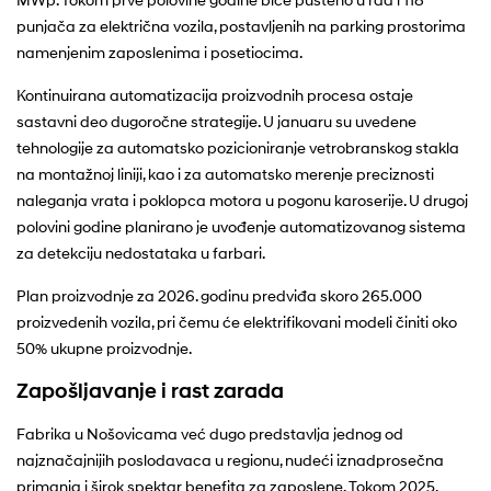
punjača za električna vozila, postavljenih na parking prostorima
namenjenim zaposlenima i posetiocima.
Kontinuirana automatizacija proizvodnih procesa ostaje
sastavni deo dugoročne strategije. U januaru su uvedene
tehnologije za automatsko pozicioniranje vetrobranskog stakla
na montažnoj liniji, kao i za automatsko merenje preciznosti
naleganja vrata i poklopca motora u pogonu karoserije. U drugoj
polovini godine planirano je uvođenje automatizovanog sistema
za detekciju nedostataka u farbari.
Plan proizvodnje za 2026. godinu predviđa skoro 265.000
proizvedenih vozila, pri čemu će elektrifikovani modeli činiti oko
50% ukupne proizvodnje.
Zapošljavanje i rast zarada
Fabrika u Nošovicama već dugo predstavlja jednog od
najznačajnijih poslodavaca u regionu, nudeći iznadprosečna
primanja i širok spektar benefita za zaposlene. Tokom 2025.