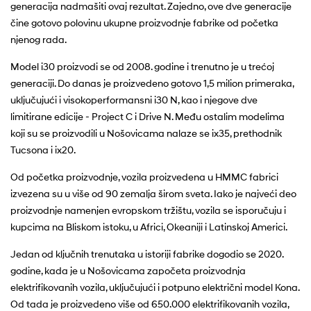
generacija nadmašiti ovaj rezultat. Zajedno, ove dve generacije
čine gotovo polovinu ukupne proizvodnje fabrike od početka
njenog rada.
Model i30 proizvodi se od 2008. godine i trenutno je u trećoj
generaciji. Do danas je proizvedeno gotovo 1,5 milion primeraka,
uključujući i visokoperformansni i30 N, kao i njegove dve
limitirane edicije - Project C i Drive N. Među ostalim modelima
koji su se proizvodili u Nošovicama nalaze se ix35, prethodnik
Tucsona i ix20.
Od početka proizvodnje, vozila proizvedena u HMMC fabrici
izvezena su u više od 90 zemalja širom sveta. Iako je najveći deo
proizvodnje namenjen evropskom tržištu, vozila se isporučuju i
kupcima na Bliskom istoku, u Africi, Okeaniji i Latinskoj Americi.
Jedan od ključnih trenutaka u istoriji fabrike dogodio se 2020.
godine, kada je u Nošovicama započeta proizvodnja
elektrifikovanih vozila, uključujući i potpuno električni model Kona.
Od tada je proizvedeno više od 650.000 elektrifikovanih vozila,