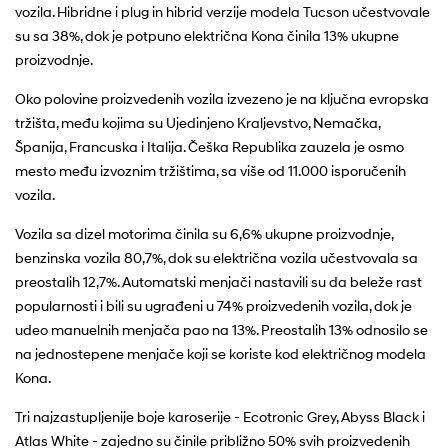
vozila. Hibridne i plug in hibrid verzije modela Tucson učestvovale
su sa 38%, dok je potpuno električna Kona činila 13% ukupne
proizvodnje.
Oko polovine proizvedenih vozila izvezeno je na ključna evropska
tržišta, među kojima su Ujedinjeno Kraljevstvo, Nemačka,
Španija, Francuska i Italija. Češka Republika zauzela je osmo
mesto među izvoznim tržištima, sa više od 11.000 isporučenih
vozila.
Vozila sa dizel motorima činila su 6,6% ukupne proizvodnje,
benzinska vozila 80,7%, dok su električna vozila učestvovala sa
preostalih 12,7%. Automatski menjači nastavili su da beleže rast
popularnosti i bili su ugrađeni u 74% proizvedenih vozila, dok je
udeo manuelnih menjača pao na 13%. Preostalih 13% odnosilo se
na jednostepene menjače koji se koriste kod električnog modela
Kona.
Tri najzastupljenije boje karoserije - Ecotronic Grey, Abyss Black i
Atlas White - zajedno su činile približno 50% svih proizvedenih