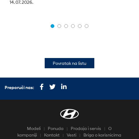
14. 07. 2026.
Povratak na listu
Preporuči nas:
Modeli
Ponuda
Prodaja i servis
O
kompaniji
Kontakt
Vesti
Briga o korisnicima