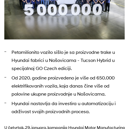
Petomilionito vozilo sišlo je sa proizvodne trake u
Hyundai fabrici u Nošovicama - Tucson Hybrid u
specijalnoj GO Czech ediciji.
Od 2020. godine proizvedeno je više od 650.000
elektrifikovanih vozila, koja danas čine više od
polovine ukupne proizvodnje u Nošovicama.
Hyundai nastavlja da investira u automatizaciju i
održivost svojih proizvodnih procesa.
U četvrtak, 29. januara, kompanija Hyundai Motor Manufacturing