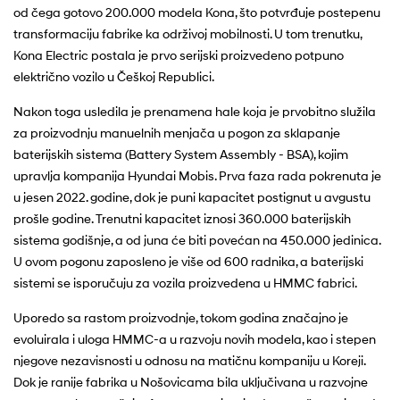
od čega gotovo 200.000 modela Kona, što potvrđuje postepenu
transformaciju fabrike ka održivoj mobilnosti. U tom trenutku,
Kona Electric postala je prvo serijski proizvedeno potpuno
električno vozilo u Češkoj Republici.
Nakon toga usledila je prenamena hale koja je prvobitno služila
za proizvodnju manuelnih menjača u pogon za sklapanje
baterijskih sistema (Battery System Assembly - BSA), kojim
upravlja kompanija Hyundai Mobis. Prva faza rada pokrenuta je
u jesen 2022. godine, dok je puni kapacitet postignut u avgustu
prošle godine. Trenutni kapacitet iznosi 360.000 baterijskih
sistema godišnje, a od juna će biti povećan na 450.000 jedinica.
U ovom pogonu zaposleno je više od 600 radnika, a baterijski
sistemi se isporučuju za vozila proizvedena u HMMC fabrici.
Uporedo sa rastom proizvodnje, tokom godina značajno je
evoluirala i uloga HMMC-a u razvoju novih modela, kao i stepen
njegove nezavisnosti u odnosu na matičnu kompaniju u Koreji.
Dok je ranije fabrika u Nošovicama bila uključivana u razvojne