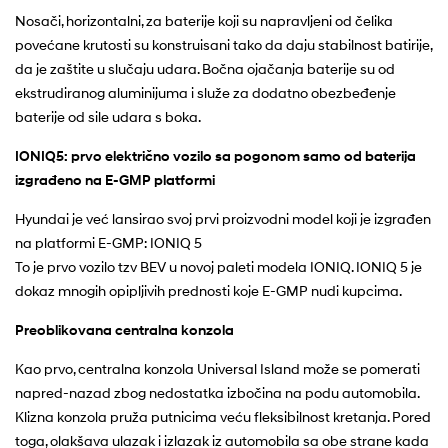
Nosači, horizontalni, za baterije koji su napravljeni od čelika
povećane krutosti su konstruisani tako da daju stabilnost batirije,
da je zaštite u slučaju udara. Bočna ojačanja baterije su od
ekstrudiranog aluminijuma i služe za dodatno obezbeđenje
baterije od sile udara s boka.
IONIQ5: prvo električno vozilo sa pogonom samo od baterija
izgrađeno na E-GMP platformi
Hyundai je već lansirao svoj prvi proizvodni model koji je izgrađen
na platformi E-GMP: IONIQ 5
To je prvo vozilo tzv BEV u novoj paleti modela IONIQ. IONIQ 5 je
dokaz mnogih opipljivih prednosti koje E-GMP nudi kupcima.
Preoblikovana centralna konzola
Kao prvo, centralna konzola Universal Island može se pomerati
napred-nazad zbog nedostatka izbočina na podu automobila.
Klizna konzola pruža putnicima veću fleksibilnost kretanja. Pored
toga, olakšava ulazak i izlazak iz automobila sa obe strane kada