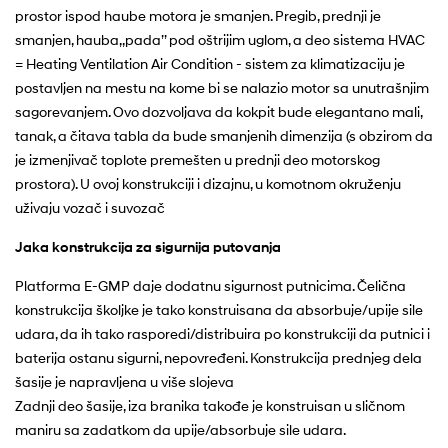
prostor ispod haube motora je smanjen. Pregib, prednji je
smanjen, hauba,,pada’’ pod oštrijim uglom, a deo sistema HVAC
= Heating Ventilation Air Condition - sistem za klimatizaciju je
postavljen na mestu na kome bi se nalazio motor sa unutrašnjim
sagorevanjem. Ovo dozvoljava da kokpit bude elegantano mali,
tanak, a čitava tabla da bude smanjenih dimenzija (s obzirom da
je izmenjivač toplote premešten u prednji deo motorskog
prostora). U ovoj konstrukciji i dizajnu, u komotnom okruženju
uživaju vozač i suvozač
Jaka konstrukcija za sigurnija putovanja
Platforma E-GMP daje dodatnu sigurnost putnicima. Čelična
konstrukcija školjke je tako konstruisana da absorbuje/upije sile
udara, da ih tako rasporedi/distribuira po konstrukciji da putnici i
baterija ostanu sigurni, nepovređeni. Konstrukcija prednjeg dela
šasije je napravljena u više slojeva
Zadnji deo šasije, iza branika takođe je konstruisan u sličnom
maniru sa zadatkom da upije/absorbuje sile udara.