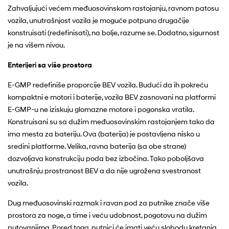
Zahvaljujući većem međuosovinskom rastojanju, ravnom patosu
vozila, unutrašnjost vozila je moguće potpuno drugačije
konstruisati (redefinisati), na bolje, razume se. Dodatno, sigurnost
je na višem nivou.
Enterijeri sa više prostora
E-GMP redefiniše proporcije BEV vozila. Budući da ih pokreću
kompaktni e motori i baterije, vozila BEV zasnovani na platformi
E-GMP-u ne iziskuju glomazne motore i pogonska vratila.
Konstruisani su sa dužim međuosovinskim rastojanjem tako da
ima mesta za bateriju. Ova (baterija) je postavljena nisko u
sredini platforme. Velika, ravna baterija (sa obe strane)
dozvoljava konstrukciju poda bez izbočina. Tako poboljšava
unutrašnju prostranost BEV a da nije ugrožena svestranost
vozila.
Dug međuosovinski razmak i ravan pod za putnike znače više
prostora za noge, a time i veću udobnost, pogotovu na dužim
putovanjima. Pored toga, putnici će imati veću slobodu kretanja