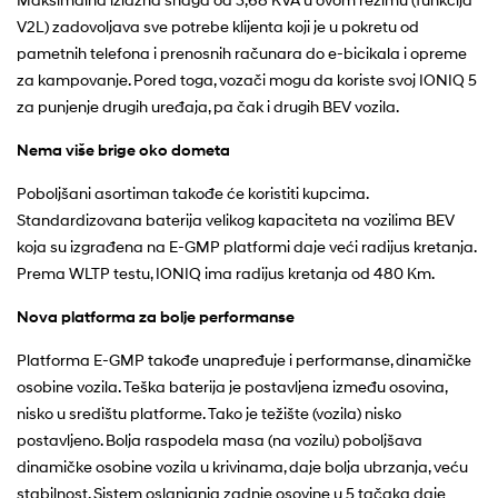
V2L) zadovoljava sve potrebe klijenta koji je u pokretu od
pametnih telefona i prenosnih računara do e-bicikala i opreme
za kampovanje. Pored toga, vozači mogu da koriste svoj IONIQ 5
za punjenje drugih uređaja, pa čak i drugih BEV vozila.
Nema više brige oko dometa
Poboljšani asortiman takođe će koristiti kupcima.
Standardizovana baterija velikog kapaciteta na vozilima BEV
koja su izgrađena na E-GMP platformi daje veći radijus kretanja.
Prema WLTP testu, IONIQ ima radijus kretanja od 480 Km.
Nova platforma za bolje performanse
Platforma E-GMP takođe unapređuje i performanse, dinamičke
osobine vozila. Teška baterija je postavljena između osovina,
nisko u središtu platforme. Tako je težište (vozila) nisko
postavljeno. Bolja raspodela masa (na vozilu) poboljšava
dinamičke osobine vozila u krivinama, daje bolja ubrzanja, veću
stabilnost. Sistem oslanjanja zadnje osovine u 5 tačaka daje