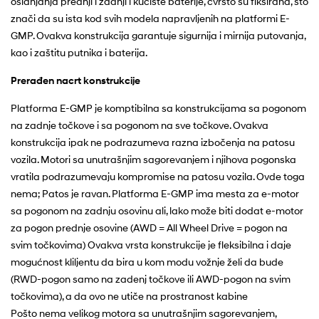
oslanjanja prednji i zadnji i kućište baterije, čvrsto su fiksirana, što
znači da su ista kod svih modela napravljenih na platformi E-
GMP. Ovakva konstrukcija garantuje sigurnija i mirnija putovanja,
kao i zaštitu putnika i baterija.
Prerađen nacrt konstrukcije
Platforma E-GMP je komptibilna sa konstrukcijama sa pogonom
na zadnje točkove i sa pogonom na sve točkove. Ovakva
konstrukcija ipak ne podrazumeva razna izbočenja na patosu
vozila. Motori sa unutrašnjim sagorevanjem i njihova pogonska
vratila podrazumevaju kompromise na patosu vozila. Ovde toga
nema; Patos je ravan. Platforma E-GMP ima mesta za e-motor
sa pogonom na zadnju osovinu ali, lako može biti dodat e-motor
za pogon prednje osovine (AWD = All Wheel Drive = pogon na
svim točkovima) Ovakva vrsta konstrukcije je fleksibilna i daje
mogućnost kliljentu da bira u kom modu vožnje želi da bude
(RWD-pogon samo na zadenj točkove ili AWD-pogon na svim
točkovima), a da ovo ne utiče na prostranost kabine
Pošto nema velikog motora sa unutrašnjim sagorevanjem,