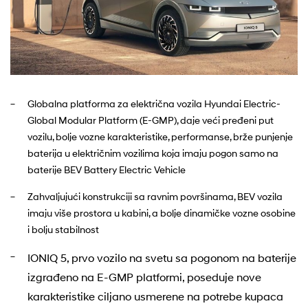
Globalna platforma za električna vozila Hyundai Electric-
Global Modular Platform (E-GMP), daje veći pređeni put
vozilu, bolje vozne karakteristike, performanse, brže punjenje
baterija u električnim vozilima koja imaju pogon samo na
baterije BEV Battery Electric Vehicle
Zahvaljujući konstrukciji sa ravnim površinama, BEV vozila
imaju više prostora u kabini, a bolje dinamičke vozne osobine
i bolju stabilnost
IONIQ 5, prvo vozilo na svetu sa pogonom na baterije
izgrađeno na E-GMP platformi, poseduje nove
karakteristike ciljano usmerene na potrebe kupaca