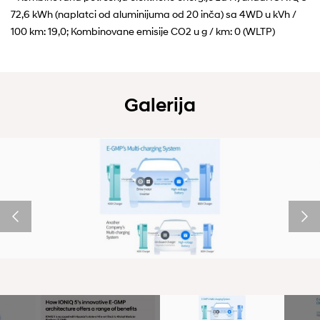
72,6 kWh (naplatci od aluminijuma od 20 inča) sa 4WD u kVh /
100 km: 19,0; Kombinovane emisije CO2 u g / km: 0 (WLTP)
Galerija