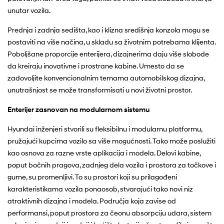
unutar vozila.
Prednja i zadnja sedišta, kao i klizna središnja konzola mogu se
postaviti na više načina, u skladu sa životnim potrebama klijenta.
Poboljšane proporcije enterijera, dizajnerima daju više slobode
da kreiraju inovativne i prostrane kabine. Umesto da se
zadovoljite konvencionalnim temama automobilskog dizajna,
unutrašnjost se može transformisati u novi životni prostor.
Enterijer zasnovan na modularnom sistemu
Hyundai inženjeri stvorili su fleksibilnu i modularnu platformu,
pružajući kupcima vozilo sa više mogućnosti. Tako može poslužiti
kao osnova za razne vrste aplikacija i modela. Delovi kabine,
poput bočnih pragova, zadnjeg dela vozila i prostora za točkove i
gume, su promenljivi. To su prostori koji su prilagođeni
karakteristikama vozila ponaosob, stvarajući tako novi niz
atraktivnih dizajna i modela. Područja koja zavise od
performansi, poput prostora za čeonu absorpciju udara, sistem