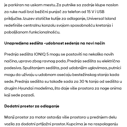
je parkiran na uskom mestu. Za putnike sa zadnje klupe naslon
za ruke nudi brzi bežični punjač za telefon od 15 V i USB
priključke. Izuzev statičke kutije za odlaganje, Universal Island
redefiniše centralnu konzolu svojom sposobnošću kretanja i
poboljšanom funkcionalnošću.
Unapredjena sedišta -udobnost sedenja na novi način
Prednja sedišta IONIQ 5 mogu se postaviti na nekoliko novih
načina, upravo zbog ravnog poda. Prednja sedišta su električno
podesiva. Spuštanjem sedišta, pod udobnijim uglovimaa, putnici
mogu da uživaju u udobnom osećaju bestežinskog stanja kada
sede. Prednja sedišta su takođe sada za 30 % tanja od sedišta u
drugim Hyundai modelima, što daje više prostora za noge onima
koji sede pozadi.
Dodatni prostor za odlaganje
Manji prostor za motor ostavlja više prostora u prednjem delu
vozila za dodatni prtljažni prostor. Kupcima je na raspolaganju