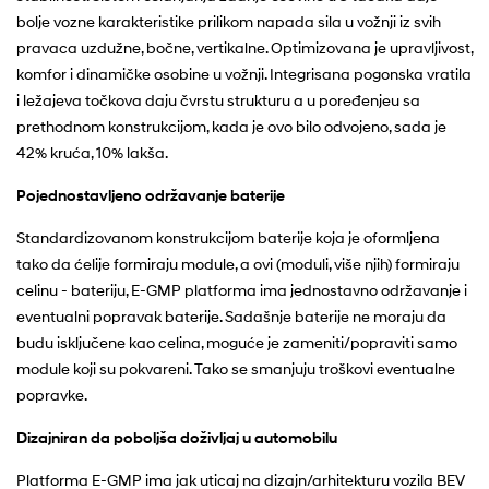
bolje vozne karakteristike prilikom napada sila u vožnji iz svih
pravaca uzdužne, bočne, vertikalne. Optimizovana je upravljivost,
komfor i dinamičke osobine u vožnji. Integrisana pogonska vratila
i ležajeva točkova daju čvrstu strukturu a u poređenjeu sa
prethodnom konstrukcijom, kada je ovo bilo odvojeno, sada je
42% kruća, 10% lakša.
Pojednostavljeno održavanje baterije
Standardizovanom konstrukcijom baterije koja je oformljena
tako da ćelije formiraju module, a ovi (moduli, više njih) formiraju
celinu - bateriju, E-GMP platforma ima jednostavno održavanje i
eventualni popravak baterije. Sadašnje baterije ne moraju da
budu isključene kao celina, moguće je zameniti/popraviti samo
module koji su pokvareni. Tako se smanjuju troškovi eventualne
popravke.
Dizajniran da poboljša doživljaj u automobilu
Platforma E-GMP ima jak uticaj na dizajn/arhitekturu vozila BEV