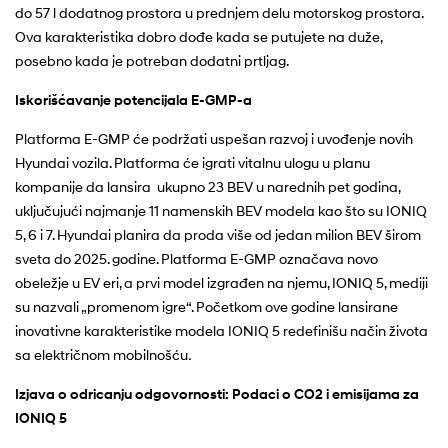
do 57 l dodatnog prostora u prednjem delu motorskog prostora.
Ova karakteristika dobro dođe kada se putujete na duže,
posebno kada je potreban dodatni prtljag.
Iskorišćavanje potencijala E-GMP-a
Platforma E-GMP će podržati uspešan razvoj i uvođenje novih
Hyundai vozila. Platforma će igrati vitalnu ulogu u planu
kompanije da lansira ukupno 23 BEV u narednih pet godina,
uključujući najmanje 11 namenskih BEV modela kao što su IONIQ
5, 6 i 7. Hyundai planira da proda više od jedan milion BEV širom
sveta do 2025. godine. Platforma E-GMP označava novo
obeležje u EV eri, a prvi model izgrađen na njemu, IONIQ 5, mediji
su nazvali „promenom igre“. Početkom ove godine lansirane
inovativne karakteristike modela IONIQ 5 redefinišu način života
sa električnom mobilnošću
.
Izjava o odricanju odgovornosti: Podaci o CO2 i emisijama za
IONIQ 5