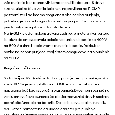
više punjenja bez prenosivih komponenti ili adaptera. S druge
strane, ukoliko bi za vozila koja nisu napravljena na E-GMP
paltformi želili da imamo mogućnost više načina punjenja,
potrebno je na vozilo ugraditi zaseban punjač. Ovo za vozača
predstavlja neprijatnost i dodatni trošak.
Na E-GMP platformi, konstrukcija zadnjeg e motora i konvertera
je takva da omogućavaju pojačano punjenje baterije sa 400 V
na 800 V a time i kraće vreme punjenja baterije. Dakle, bez
obzira na napon punjača, ovaj sistem omogućava brzo punjenje
od 800 V.
Punjač na točkovima
Sa funkcijom V2L (vehicle-to-load) punjnje-bez-po muke, svako
vozilo BEV koje je na platformi E-GMP ima dvostruki napon
napajanja baš kao i spoljašnji brzi punjači. Dvosmerni punjač na
vozilu omogućava punjenje (sa platforme/vozila) drugih spoljnih
potrošača/uređaja na baterije. Da koriste ovu, spoljnu funkciju
V2L, vozači samo treba da ubace adapter pre punjenja.
Maksimalna izlazna snaga od 3,68 KVA u ovom režimu (funkcija