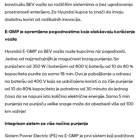
konstruišu BEV vozila sa različitim sistemima a bez ugrožavanja
prostranosti enterijera. Za Hyundai kupce to znači da imaju
dodatnu korist od radikalnih inovacija.
E-GMP je opremljena pogodnostima koje olakšavaju korišćenje
vozila
Hyundai E-GMP za BEV vozila nude kupcima niz pogodnosti.
Jedna od najznačajnijih je mogućnost brzog punjenja. Sa
punjačem od 350 W i baterijom od 800 V, bateriju od 10 do 80 %
kapaciteta punite za samo 18 min. Ovo je poboljšanje u odnosu
na bateriju od 400 V koja se uobičajeno koristi a za čije punjenje
od 10 do 80% kapaciteta je potrebno od 30 minuta do jednog
časa da se napuni ista količina električne energije. Samo 5 min
punjenja na punjaču velike snage može da obezbedi više od 100
km vožnje!
Integrisan sistem za više načina punjenja
Sistem Power Electric (PE) na E-GMP je prvi sistem koji podržava