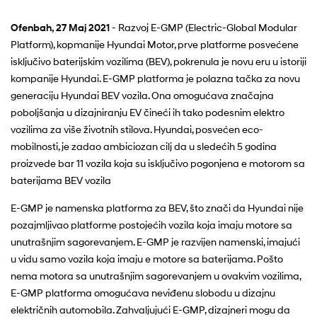
Ofenbah, 27 Maj 2021
- Razvoj E-GMP (Electric-Global Modular
Platform), kopmanije Hyundai Motor, prve platforme posvećene
isključivo baterijskim vozilima (BEV), pokrenula je novu eru u istoriji
kompanije Hyundai. E-GMP platforma je polazna tačka za novu
generaciju Hyundai BEV vozila. Ona omogućava značajna
poboljšanja u dizajniranju EV čineći ih tako podesnim elektro
vozilima za više životnih stilova. Hyundai, posvećen eco-
mobilnosti, je zadao ambiciozan cilj da u sledećih 5 godina
proizvede bar 11 vozila koja su isključivo pogonjena e motorom sa
baterijama BEV vozila
E-GMP je namenska platforma za BEV, što znači da Hyundai nije
pozajmljivao platforme postojećih vozila koja imaju motore sa
unutrašnjim sagorevanjem. E-GMP je razvijen namenski, imajući
u vidu samo vozila koja imaju e motore sa baterijama. Pošto
nema motora sa unutrašnjim sagorevanjem u ovakvim vozilima,
E-GMP platforma omogućava neviđenu slobodu u dizajnu
električnih automobila. Zahvaljujući E-GMP, dizajneri mogu da