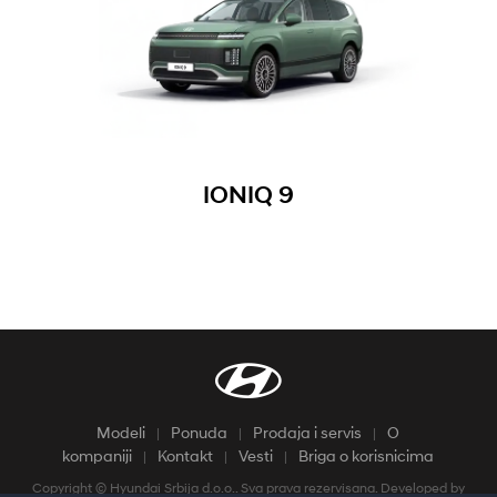
IONIQ 9
Modeli
Ponuda
Prodaja i servis
O
kompaniji
Kontakt
Vesti
Briga o korisnicima
Copyright © Hyundai Srbija d.o.o.. Sva prava rezervisana. Developed by