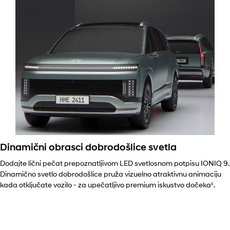
Dinamični obrasci dobrodošlice svetla
Dodajte lični pečat prepoznatljivom LED svetlosnom potpisu IONIQ 9.
Dinamično svetlo dobrodošlice pruža vizuelno atraktivnu animaciju
kada otključate vozilo - za upečatljivo premium iskustvo dočeka⁶.