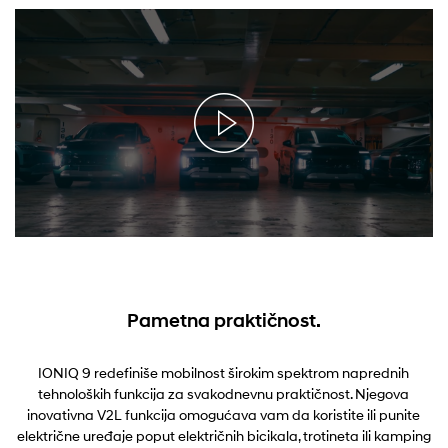
Pametna praktičnost.
IONIQ 9 redefiniše mobilnost širokim spektrom naprednih
tehnoloških funkcija za svakodnevnu praktičnost. Njegova
inovativna V2L funkcija omogućava vam da koristite ili punite
električne uređaje poput električnih bicikala, trotineta ili kamping