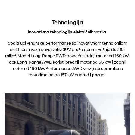
Tehnologija
Inovativna tehnologija električnih vozila.
Spajajući vrhunske performanse sa inovativnom tehnologijom
električnih vozila, ovaj veliki SUV pruža domet vožnje do 385
milja⁴. Model Long-Range RWD pokreće zadnji motor od 160 kW,
dok Long-Range AWD koristi prednji motor od 66 kW i zadnji
motor od 160 kW. Performance AWD verzija je opremljena
motorima od po 157 kW napred i pozadi.