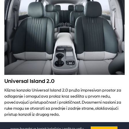
Universal Island 2.0
Klizna konzola Universal Island 2.0 pruža impresivan prostor za
odlaganje i omogućava prolaz kroz sedišta u prvom redu,
povećavajući pristupačnost i praktičnost. Dvosmerni nasloni za
ruke mogu se otvarati sa prednje i zadnje strane, olakšavajući
pristup konzoli iz drugog reda.
www.hyundai.rs koristi kolačiće i poštuje vašu