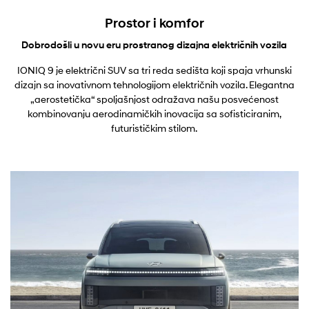
Prostor i komfor
Dobrodošli u novu eru prostranog dizajna električnih vozila
IONIQ 9 je električni SUV sa tri reda sedišta koji spaja vrhunski
dizajn sa inovativnom tehnologijom električnih vozila. Elegantna
„aerostetička“ spoljašnjost odražava našu posvećenost
kombinovanju aerodinamičkih inovacija sa sofisticiranim,
futurističkim stilom.