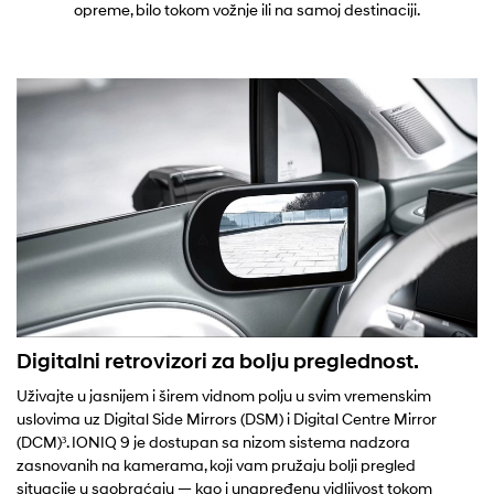
opreme, bilo tokom vožnje ili na samoj destinaciji.
Digitalni retrovizori za bolju preglednost.
Uživajte u jasnijem i širem vidnom polju u svim vremenskim
uslovima uz Digital Side Mirrors (DSM) i Digital Centre Mirror
(DCM)³. IONIQ 9 je dostupan sa nizom sistema nadzora
zasnovanih na kamerama, koji vam pružaju bolji pregled
situacije u saobraćaju — kao i unapređenu vidljivost tokom