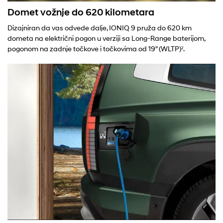
Domet vožnje do 620 kilometara
Dizajniran da vas odvede dalje, IONIQ 9 pruža do 620 km
dometa na električni pogon u verziji sa Long-Range baterijom,
pogonom na zadnje točkove i točkovima od 19" (WLTP)².