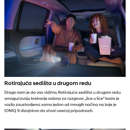
Rotirajuća sedišta u drugom redu
Drago nam je da vas vidimo. Rotirajuća sedišta u drugom redu
omogućavaju kreiranje salona za razgovor „lice u lice“ kada je
vozilo zaustavljeno; samo jedan od mnogih načina na koje je
IONIQ 9 dizajniran da stvori osećaj pripadnosti.