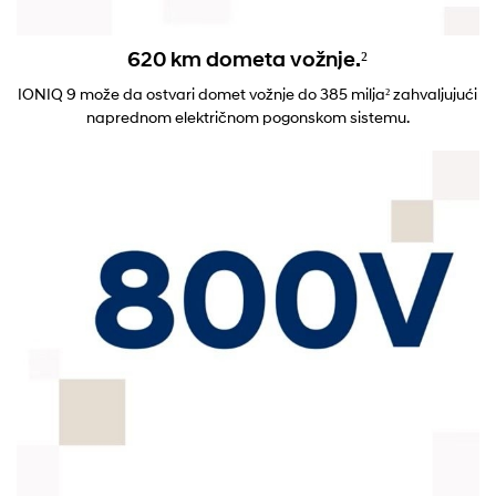
620 km dometa vožnje.²
IONIQ 9 može da ostvari domet vožnje do 385 milja² zahvaljujući
naprednom električnom pogonskom sistemu.