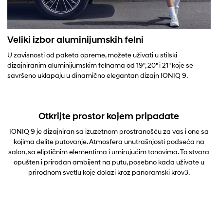
Veliki izbor aluminijumskih felni
U zavisnosti od paketa opreme, možete uživati u stilski
dizajniranim aluminijumskim felnama od 19", 20" i 21" koje se
savršeno uklapaju u dinamično elegantan dizajn IONIQ 9.
Otkrijte prostor kojem pripadate
IONIQ 9 je dizajniran sa izuzetnom prostranošću za vas i one sa
kojima delite putovanje. Atmosfera unutrašnjosti podseća na
salon, sa eliptičnim elementima i umirujućim tonovima. To stvara
opušten i prirodan ambijent na putu, posebno kada uživate u
prirodnom svetlu koje dolazi kroz panoramski krov3.