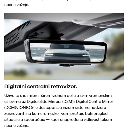
noćne vožnje.
Digitalni centralni retrovizor.
Uživajte u jasnijem i širem vidnom polju u svim vremenskim
uslovima uz Digital Side Mirrors (DSM) i Digital Centre Mirror
(DCM)³. IONIQ 9 je dostupan sa nizom sistema nadzora
zasnovanih na kamerama, koji vam pružaju bolji pregled
situacije u saobraćaju — kao i unapređenu vidljivost tokom
noćne vožnje.