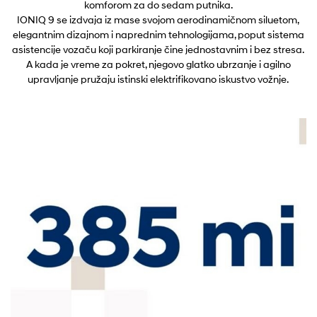
komforom za do sedam putnika.
IONIQ 9 se izdvaja iz mase svojom aerodinamičnom siluetom,
elegantnim dizajnom i naprednim tehnologijama, poput sistema
asistencije vozaču koji parkiranje čine jednostavnim i bez stresa.
A kada je vreme za pokret, njegovo glatko ubrzanje i agilno
upravljanje pružaju istinski elektrifikovano iskustvo vožnje.