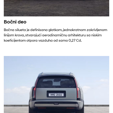
Bočni deo
Bočna silueta je definisana glatkom, jednokratnom zakrivljenom
linijom krova, stvarajući aerodinamičnu arhitekturu sa niskim
koeficijentom otpora vazduha od samo 0,27 Cd.