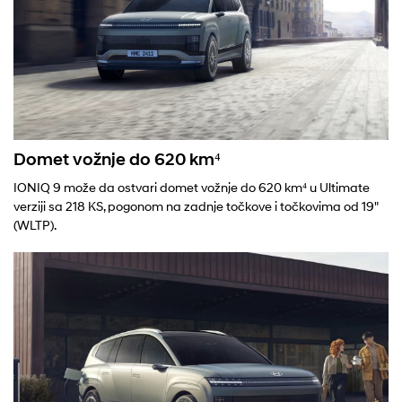
Domet vožnje do 620 km⁴
IONIQ 9 može da ostvari domet vožnje do 620 km⁴ u Ultimate
verziji sa 218 KS, pogonom na zadnje točkove i točkovima od 19"
(WLTP).