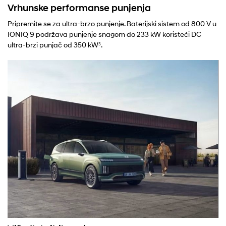
Vrhunske performanse punjenja
Pripremite se za ultra-brzo punjenje. Baterijski sistem od 800 V u
IONIQ 9 podržava punjenje snagom do 233 kW koristeći DC
ultra-brzi punjač od 350 kW⁵.