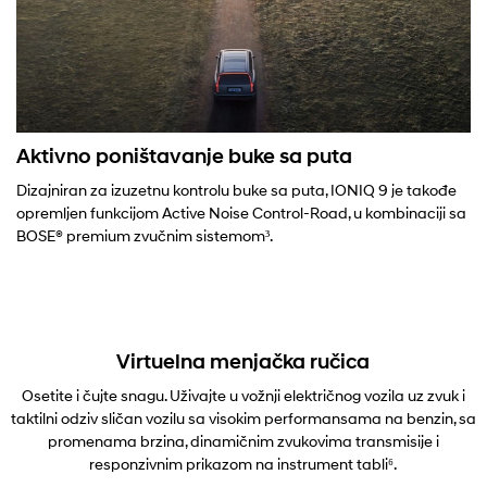
Aktivno poništavanje buke sa puta
Dizajniran za izuzetnu kontrolu buke sa puta, IONIQ 9 je takođe
opremljen funkcijom Active Noise Control-Road, u kombinaciji sa
BOSE® premium zvučnim sistemom³.
Virtuelna menjačka ručica
Osetite i čujte snagu. Uživajte u vožnji električnog vozila uz zvuk i
taktilni odziv sličan vozilu sa visokim performansama na benzin, sa
promenama brzina, dinamičnim zvukovima transmisije i
responzivnim prikazom na instrument tabli⁶.