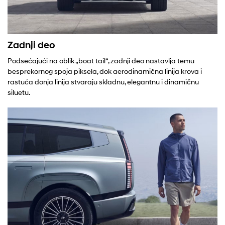
Zadnji deo
Podsećajući na oblik „boat tail“, zadnji deo nastavlja temu
besprekornog spoja piksela, dok aerodinamična linija krova i
rastuća donja linija stvaraju skladnu, elegantnu i dinamičnu
siluetu.