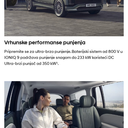
Vrhunske performanse punjenja
Pripremite se za ultra-brzo punjenje. Baterijski sistem od 800 V u
IONIQ 9 podržava punjenje snagom do 233 kW koristeći DC
Ultra-brzi punjač od 350 kW⁵.