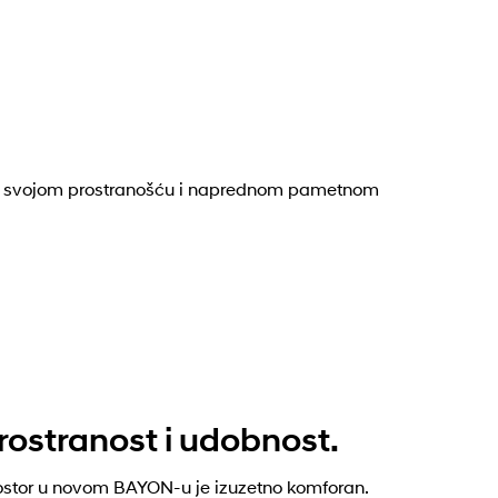
ava svojom prostranošću i naprednom pametnom
rostranost i udobnost.
ostor u novom BAYON-u je izuzetno komforan.