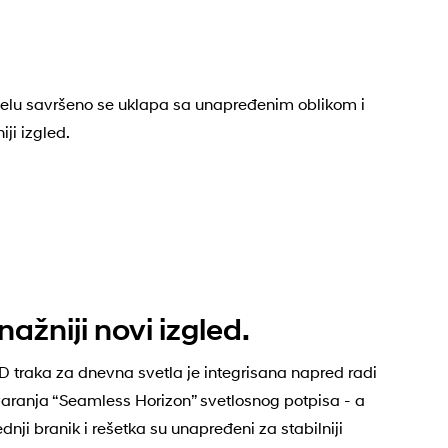
elu savršeno se uklapa sa unapređenim oblikom i
ji izgled.
nažniji novi izgled.
D traka za dnevna svetla je integrisana napred radi
varanja “Seamless Horizon” svetlosnog potpisa - a
ednji branik i rešetka su unapređeni za stabilniji