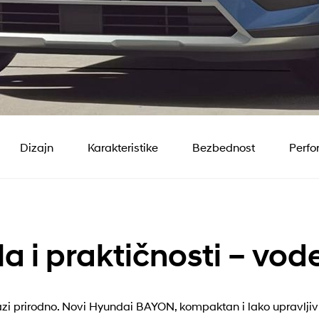
Dizajn
Karakteristike
Bezbednost
Perf
a i praktičnosti – vode
olazi prirodno. Novi Hyundai BAYON, kompaktan i lako upravlji