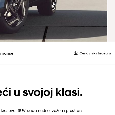
ormanse
Cenovnik i brošura
ći u svojoj klasi.
v krosover SUV, sada nudi osvežen i prostran