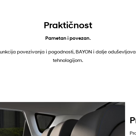
Praktičnost
Pametan i povezan.
funkcija povezivanja i pogodnosti, BAYON i dalje oduševlj
tehnologijom.
P
Pr