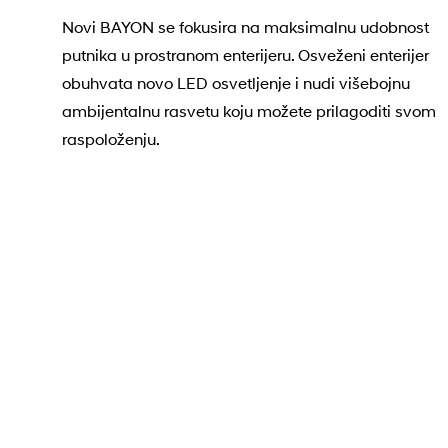
Novi BAYON se fokusira na maksimalnu udobnost
putnika u prostranom enterijeru. Osveženi enterijer
obuhvata novo LED osvetljenje i nudi višebojnu
ambijentalnu rasvetu koju možete prilagoditi svom
raspoloženju.