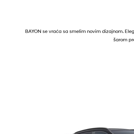
BAYON se vraća sa smelim novim dizajnom. Elega
šarom pre