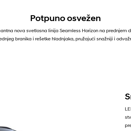
Potpuno osvežen
ntna nova svetlosna linija Seamless Horizon na prednjem d
dnjeg branika i rešetke hladnjaka, pružajući snažniji i odvažni
S
LE
st
pr