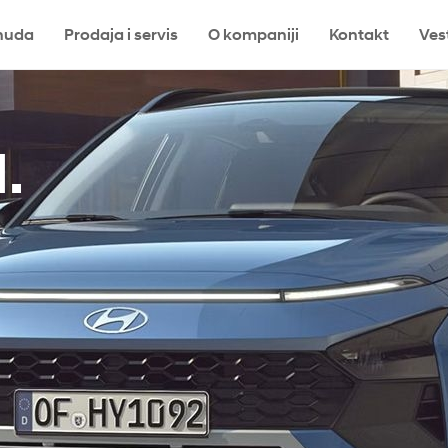
nuda
Prodaja i servis
O kompaniji
Kontakt
Ves
a
.