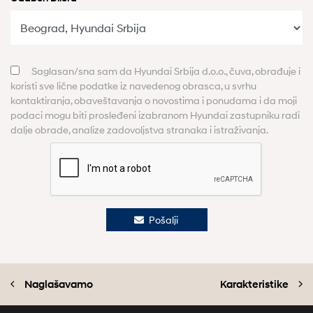
Saglasan/sna sam da Hyundai Srbija d.o.o., čuva, obrađuje i
koristi sve lične podatke iz navedenog obrasca, u svrhu
kontaktiranja, obaveštavanja o novostima i ponudama i da moji
podaci mogu biti prosleđeni izabranom Hyundai zastupniku radi
dalje obrade, analize zadovoljstva stranaka i istraživanja.
Pošalji
Naglašavamo
Karakteristike