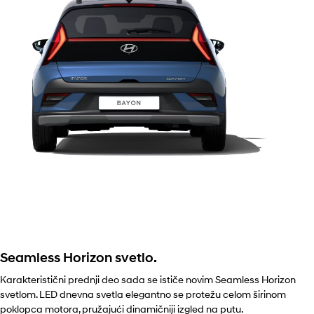
Seamless Horizon svetlo.
Karakteristični prednji deo sada se ističe novim Seamless Horizon
svetlom. LED dnevna svetla elegantno se protežu celom širinom
poklopca motora, pružajući dinamičniji izgled na putu.