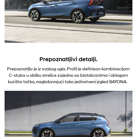
Prepoznatljivi detalji.
Prepoznatljiv je iz svakog ugla. Profil je definisan kombinacijom
C-stuba u obliku strelice zajedno sa blatobranima i oblogom
kućišta točka, naglašavajući tako jedinstveni izgled BAYONA.