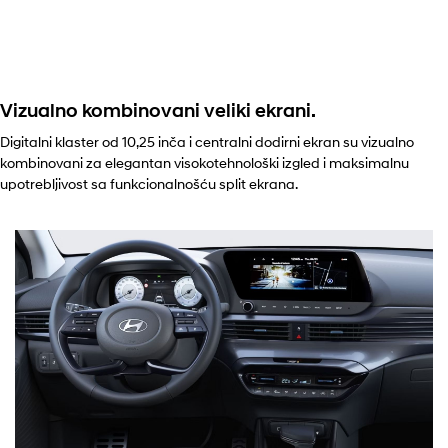
Vizualno kombinovani veliki ekrani.
Digitalni klaster od 10,25 inča i centralni dodirni ekran su vizualno
kombinovani za elegantan visokotehnološki izgled i maksimalnu
upotrebljivost sa funkcionalnošću split ekrana.