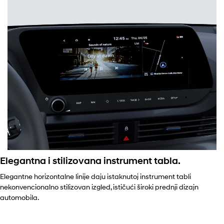
Elegantna i stilizovana instrument tabla.
Elegantne horizontalne linije daju istaknutoj instrument tabli
nekonvencionalno stilizovan izgled, ističući široki prednji dizajn
automobila.