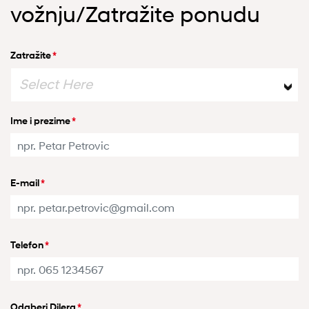
vožnju/Zatražite ponudu
Zatražite
*
Select Here
Ime i prezime
*
E-mail
*
Telefon
*
Odaberi Dilera
*