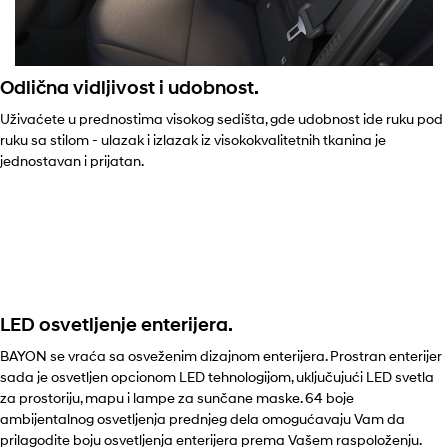
Odlična vidljivost i udobnost.
Uživaćete u prednostima visokog sedišta, gde udobnost ide ruku pod
ruku sa stilom - ulazak i izlazak iz visokokvalitetnih tkanina je
jednostavan i prijatan.
LED osvetljenje enterijera.
BAYON se vraća sa osveženim dizajnom enterijera. Prostran enterijer
sada je osvetljen opcionom LED tehnologijom, uključujući LED svetla
za prostoriju, mapu i lampe za sunčane maske. 64 boje
ambijentalnog osvetljenja prednjeg dela omogućavaju Vam da
prilagodite boju osvetljenja enterijera prema Vašem raspoloženju.