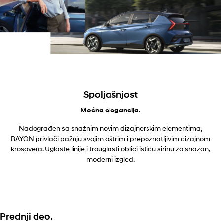
Spoljašnjost
Moćna elegancija.
Nadograđen sa snažnim novim dizajnerskim elementima,
BAYON privlači pažnju svojim oštrim i prepoznatljivim dizajnom
krosovera. Uglaste linije i trouglasti oblici ističu širinu za snažan,
moderni izgled.
Prednji deo.