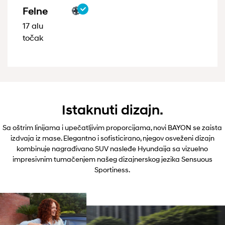
Felne
17 alu
točak
Istaknuti dizajn.
Sa oštrim linijama i upečatljivim proporcijama, novi BAYON se zaista
izdvaja iz mase. Elegantno i sofisticirano, njegov osveženi dizajn
kombinuje nagrađivano SUV nasleđe Hyundaija sa vizuelno
impresivnim tumačenjem našeg dizajnerskog jezika Sensuous
Sportiness.