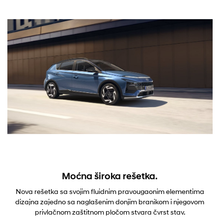
Moćna široka rešetka.
Nova rešetka sa svojim fluidnim pravougaonim elementima
dizajna zajedno sa naglašenim donjim branikom i njegovom
privlačnom zaštitnom pločom stvara čvrst stav.