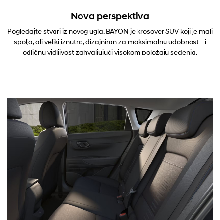
Nova perspektiva
Pogledajte stvari iz novog ugla. BAYON je krosover SUV koji je mali
spolja, ali veliki iznutra, dizajniran za maksimalnu udobnost - i
odličnu vidljivost zahvaljujući visokom položaju sedenja.