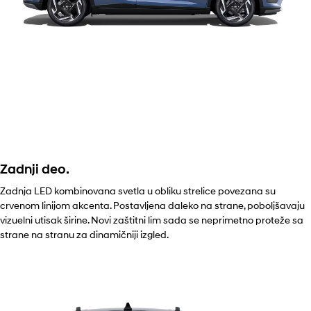
Zadnji deo.
Zadnja LED kombinovana svetla u obliku strelice povezana su
crvenom linijom akcenta. Postavljena daleko na strane, poboljšavaju
vizuelni utisak širine. Novi zaštitni lim sada se neprimetno proteže sa
strane na stranu za dinamičniji izgled.