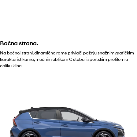
Bočna strana.
Na bočnoj strani, dinamično rame privlači pažnju snažnim grafičkim
karakteristikama, moćnim oblikom C stuba i sportskim profilom u
obliku klina.