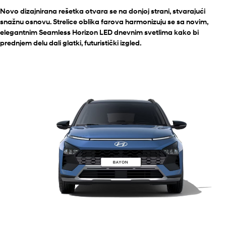
Novo dizajnirana rešetka otvara se na donjoj strani, stvarajući
snažnu osnovu. Strelice oblika farova harmonizuju se sa novim,
elegantnim Seamless Horizon LED dnevnim svetlima kako bi
prednjem delu dali glatki, futuristički izgled.