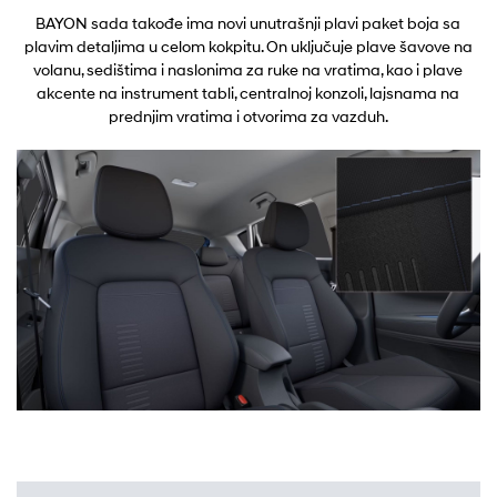
BAYON sada takođe ima novi unutrašnji plavi paket boja sa
plavim detaljima u celom kokpitu. On uključuje plave šavove na
volanu, sedištima i naslonima za ruke na vratima, kao i plave
akcente na instrument tabli, centralnoj konzoli, lajsnama na
prednjim vratima i otvorima za vazduh.