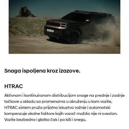
Snaga ispoljena kroz izazove.
HTRAC
Aktivnom i kontinuiranom distribucijom snage na prednje i zadnje
točkove u skladu sa promenama u okruženju u kom vozite,
HTRAC sistem pruža prijatno iskustvo vožnje i automatski
kompenzuje okolne faktore kojih vozač možda nije ni svestan.
Vozite bezbedno i glatko čak i po kiši i snegu.