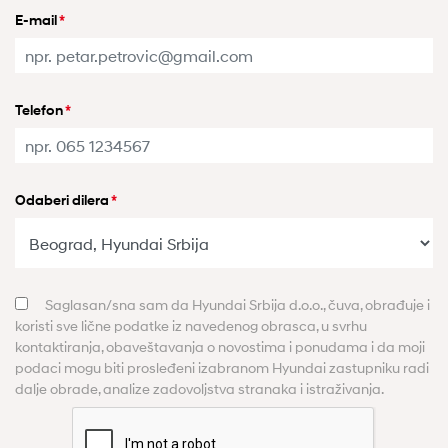
E-mail
*
Telefon
*
Odaberi dilera
*
Saglasan/sna sam da Hyundai Srbija d.o.o., čuva, obrađuje i
koristi sve lične podatke iz navedenog obrasca, u svrhu
kontaktiranja, obaveštavanja o novostima i ponudama i da moji
podaci mogu biti prosleđeni izabranom Hyundai zastupniku radi
dalje obrade, analize zadovoljstva stranaka i istraživanja.