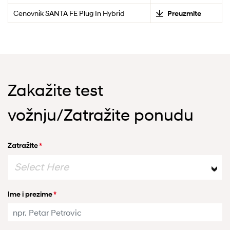
Cenovnik SANTA FE Plug In Hybrid
Preuzmite
Zakažite test
vožnju/Zatražite ponudu
Zatražite
*
Select Here
Ime i prezime
*